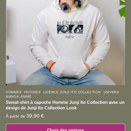
options
peuvent
être
choisies
sur
la
page
du
produit
,
,
,
HOMMES
HOODIES
LICENCE JUNJI ITO COLLECTION
UNIVERS
MANGA, ANIME
Sweat-shirt à capuche Homme Junji Ito Collection avec un
design de Junji Ito Collection Look
39,90
€
À partir de
Choix des options