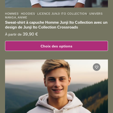
,
,
,
HOMMES
HOODIES
LICENCE JUNJI ITO COLLECTION
UNIVERS
MANGA, ANIME
Sweat-shirt à capuche Homme Junji Ito Collection avec un
design de Junji Ito Collection Crossroads
39,90
€
À partir de
Choix des options
Ce
produit
a
plusieurs
variations.
Les
options
peuvent
être
choisies