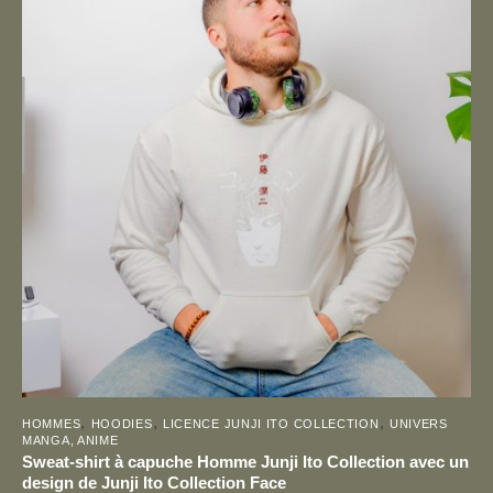
plusieurs
variations.
Les
options
peuvent
être
choisies
sur
la
page
du
produit
,
,
,
HOMMES
HOODIES
LICENCE JUNJI ITO COLLECTION
UNIVERS
MANGA, ANIME
Sweat-shirt à capuche Homme Junji Ito Collection avec un
design de Junji Ito Collection Face