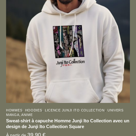
variations.
Les
options
peuvent
être
choisies
sur
la
page
du
produit
,
,
,
HOMMES
HOODIES
LICENCE JUNJI ITO COLLECTION
UNIVERS
MANGA, ANIME
Sweat-shirt à capuche Homme Junji Ito Collection avec un
design de Junji Ito Collection Square
39,90
€
À partir de