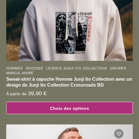
sur
la
page
du
produit
,
,
,
HOMMES
HOODIES
LICENCE JUNJI ITO COLLECTION
UNIVERS
MANGA, ANIME
Sweat-shirt à capuche Homme Junji Ito Collection avec un
design de Junji Ito Collection Crossroads BD
39,90
€
À partir de
Choix des options
Ce
produit
a