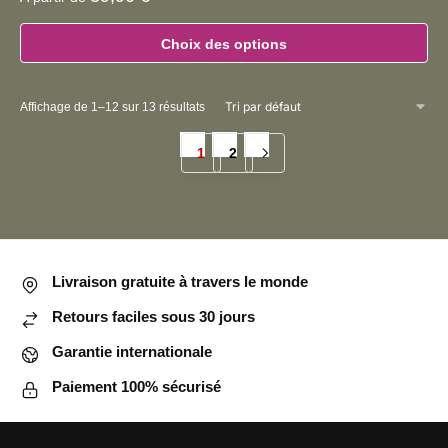
Choix des options
Ce
produit
Affichage de 1–12 sur 13 résultats
a
plusieurs
1
2
variations.
Les
options
peuvent
être
Livraison gratuite à travers le monde
choisies
Retours faciles sous 30 jours
sur
la
Garantie internationale
page
Paiement 100% sécurisé
du
produit