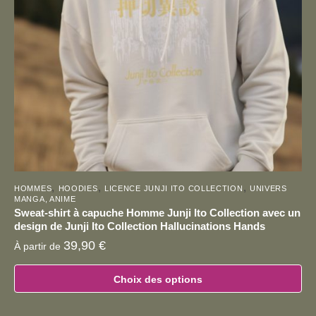
être
choisies
sur
la
page
du
produit
,
,
,
HOMMES
HOODIES
LICENCE JUNJI ITO COLLECTION
UNIVERS
MANGA, ANIME
Sweat-shirt à capuche Homme Junji Ito Collection avec un
design de Junji Ito Collection Hallucinations Hands
39,90
€
À partir de
Choix des options
Ce