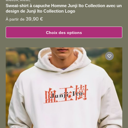
Sweat-shirt à capuche Homme Junji Ito Collection avec un
design de Junji Ito Collection Logo
39,90
€
À partir de
Choix des options
Ce
produit
a
plusieurs
variations.
Les
options
peuvent
être
choisies
sur
la
page