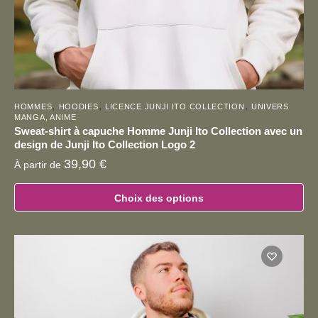
du
produit
,
,
,
HOMMES
HOODIES
LICENCE JUNJI ITO COLLECTION
UNIVERS
MANGA, ANIME
Sweat-shirt à capuche Homme Junji Ito Collection avec un
design de Junji Ito Collection Logo 2
39,90
€
À partir de
Choix des options
Ce
produit
a
plusieurs
variations.
Les