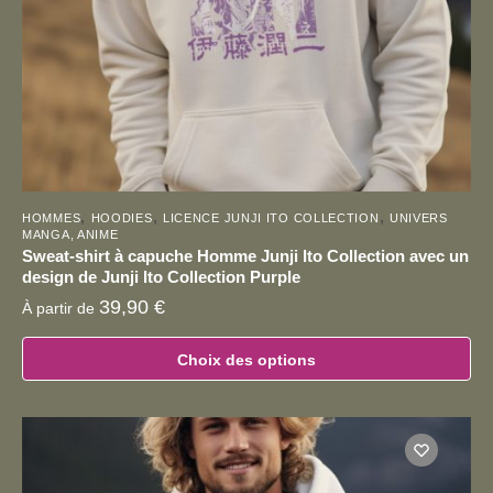
la
page
du
produit
,
,
,
HOMMES
HOODIES
LICENCE JUNJI ITO COLLECTION
UNIVERS
MANGA, ANIME
Sweat-shirt à capuche Homme Junji Ito Collection avec un
design de Junji Ito Collection Purple
39,90
€
À partir de
Choix des options
Ce
produit
a
plusieurs