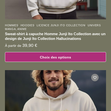
,
,
,
HOMMES
HOODIES
LICENCE JUNJI ITO COLLECTION
UNIVERS
MANGA, ANIME
Sweat-shirt à capuche Homme Junji Ito Collection avec un
design de Junji Ito Collection Hallucinations
39,90
€
À partir de
Choix des options
Ce
produit
a
plusieurs
variations.
Les
options
peuvent