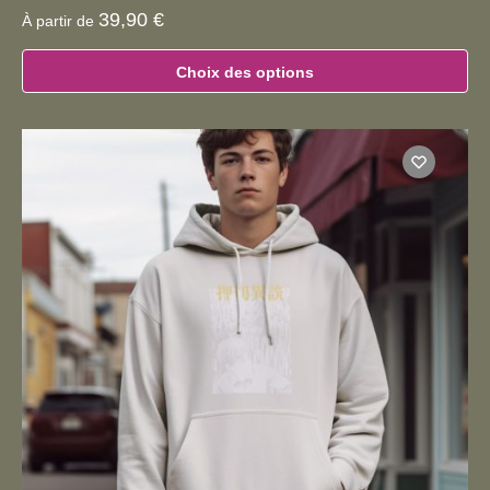
39,90
€
À partir de
Choix des options
Ce
produit
a
plusieurs
variations.
Les
options
peuvent
être
choisies
sur
la
page
du
produit