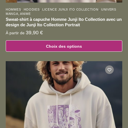
,
,
,
HOMMES
HOODIES
LICENCE JUNJI ITO COLLECTION
UNIVERS
MANGA, ANIME
Sweat-shirt à capuche Homme Junji Ito Collection avec un
design de Junji Ito Collection Portrait
39,90
€
À partir de
Choix des options
Ce
produit
a
plusieurs
variations.
Les
options
peuvent
être
choisies
sur