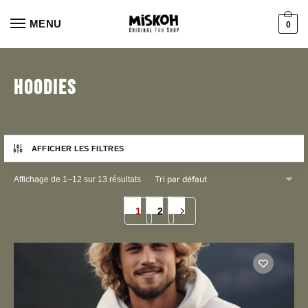
Aller
Aller
à
au
MENU
0
la
contenu
navigation
Hoodies
AFFICHER LES FILTRES
Affichage de 1–12 sur 13 résultats
1
2