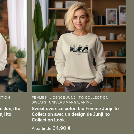
Ce
produit
a
plusieurs
variations.
Les
options
peuvent
être
choisies
sur
la
page
,
,
,
CTION
FEMMES
LICENCE JUNJI ITO COLLECTION
du
,
SWEATS
UNIVERS MANGA, ANIME
produit
 Junji Ito
Sweat oversize coton bio Femme Junji Ito
ji Ito
Collection avec un design de Junji Ito
Collection Look
34,90
€
À partir de