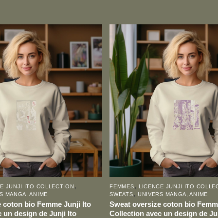
Ce
produit
a
plusieurs
variations.
Les
options
peuvent
être
choisies
sur
la
page
,
,
E JUNJI ITO COLLECTION
FEMMES
LICENCE JUNJI ITO COLLE
du
,
S MANGA, ANIME
SWEATS
UNIVERS MANGA, ANIME
produit
 coton bio Femme Junji Ito
Sweat oversize coton bio Femme
 un design de Junji Ito
Collection avec un design de Jun