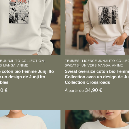
,
,
E JUNJI ITO COLLECTION
FEMMES
LICENCE JUNJI ITO COLLE
,
S MANGA, ANIME
SWEATS
UNIVERS MANGA, ANIME
 coton bio Femme Junji Ito
Sweat oversize coton bio Femme
 un design de Junji Ito
Collection avec un design de Jun
bles
Collection Crossroads
90
€
34,90
€
À partir de
Ce
produit
a