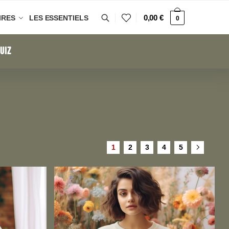
0,00
€
IRES
LES ESSENTIELS
0
UIZ
1
2
3
4
5