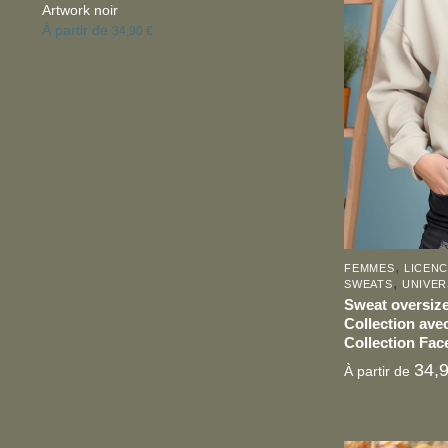
Artwork noir
plusieurs
À partir de
34,90
€
variations.
Les
options
peuvent
être
choisies
sur
la
page
,
FEMMES
LICENC
du
,
SWEATS
UNIVER
produit
Sweat oversize
Collection avec
Collection Fac
34,
À partir de