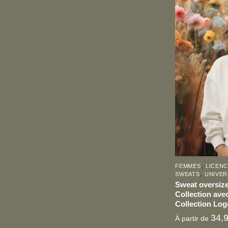
Ce
produit
a
plusieurs
variations.
Les
options
peuvent
être
choisies
sur
la
page
,
FEMMES
LICENC
du
,
SWEATS
UNIVER
produit
Sweat oversize
Collection avec
Collection Log
34,
À partir de