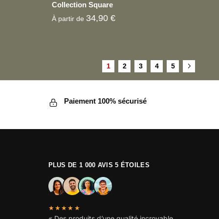
Collection Square
34,90
€
À partir de
Ce
1
2
3
4
5
produit
a
plusieurs
Paiement 100% sécurisé
variations.
Les
options
peuvent
être
PLUS DE 1 000 AVIS 5 ÉTOILES
choisies
sur
la
page
★★★★★
du
« Des produits d’une qualité incroyable