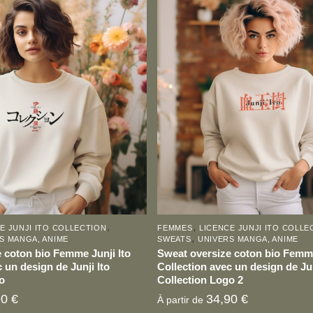
Ce
produit
a
plusieurs
variations.
Les
options
peuvent
être
choisies
sur
la
page
,
,
E JUNJI ITO COLLECTION
FEMMES
LICENCE JUNJI ITO COLLE
du
,
S MANGA, ANIME
SWEATS
UNIVERS MANGA, ANIME
produit
 coton bio Femme Junji Ito
Sweat oversize coton bio Femme
 un design de Junji Ito
Collection avec un design de Jun
o
Collection Logo 2
90
€
34,90
€
À partir de