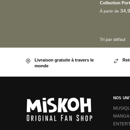
Collection Port
34,
À partir de
Ce
produit
a
plusieurs
Livraison gratuite à travers le
Ret
variations.
monde
Les
options
peuvent
être
NOS UN
choisies
sur
MUSIQU
la
MANGA,
page
ENTER
du