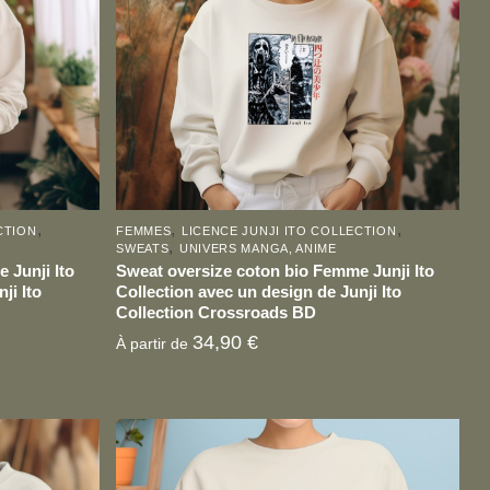
,
,
,
CTION
FEMMES
LICENCE JUNJI ITO COLLECTION
,
SWEATS
UNIVERS MANGA, ANIME
 Junji Ito
Sweat oversize coton bio Femme Junji Ito
ji Ito
Collection avec un design de Junji Ito
Collection Crossroads BD
34,90
€
À partir de
Ce
produit
a