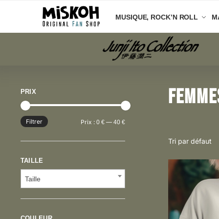
Aller
Aller
MUSIQUE, ROCK’N ROLL
M
à
au
la
contenu
navigation
Femme
PRIX
Filtrer
Prix
Prix
Prix :
—
0 €
40 €
min
max
TAILLE
Taille
COULEUR