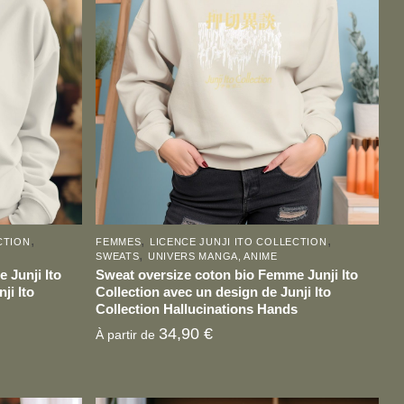
plusieurs
variations.
Les
options
peuvent
être
choisies
sur
la
page
,
,
,
CTION
FEMMES
LICENCE JUNJI ITO COLLECTION
du
,
SWEATS
UNIVERS MANGA, ANIME
produit
 Junji Ito
Sweat oversize coton bio Femme Junji Ito
ji Ito
Collection avec un design de Junji Ito
Collection Hallucinations Hands
34,90
€
À partir de