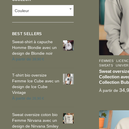
Couleur
BEST SELLERS
Sweat-shirt à capuche
Homme Blondie avec un
design de Blondie noir
À partir de
39,90
€
,
FEMMES
LICENC
,
SWEATS
UNIVER
Sweat oversize
T-shirt bio oversize
Collection avec
Femme Ice Cube avec un
Collection Bub
design de Ice Cube
34,
À partir de
Vintage
À partir de
26,90
€
Ce
Sweat oversize coton bio
Femme Nirvana avec un
produit
design de Nirvana Smiley
a