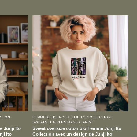
Ce
produit
a
plusieurs
variations.
Les
options
peuvent
être
choisies
sur
la
page
,
,
,
CTION
FEMMES
LICENCE JUNJI ITO COLLECTION
du
,
SWEATS
UNIVERS MANGA, ANIME
produit
 Junji Ito
Sweat oversize coton bio Femme Junji Ito
ji Ito
Collection avec un design de Junji Ito