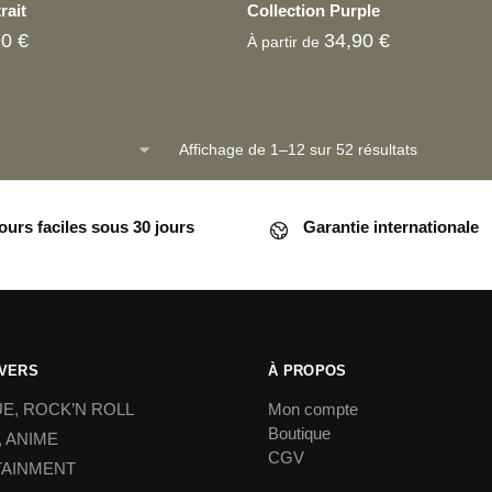
rait
Collection Purple
90
€
34,90
€
À partir de
Ce
Affichage de 1–12 sur 52 résultats
produit
a
plusieurs
ours faciles sous 30 jours
Garantie internationale
variations.
Les
options
peuvent
être
IVERS
À PROPOS
choisies
sur
E, ROCK’N ROLL
Mon compte
la
Boutique
 ANIME
CGV
page
TAINMENT
du