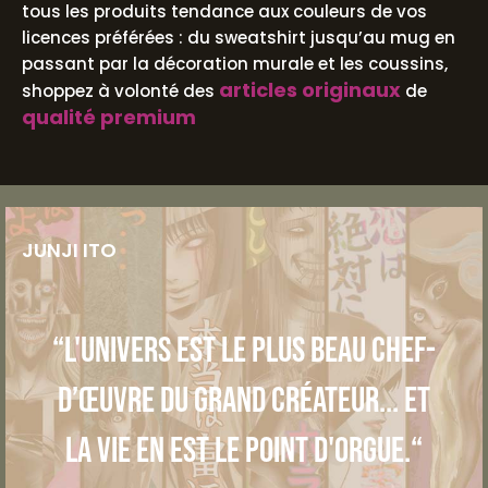
tous les produits tendance aux couleurs de vos
licences préférées : du sweatshirt jusqu’au mug en
passant par la décoration murale et les coussins,
articles originaux
shoppez à volonté des
de
qualité premium
JUNJI ITO
“L'univers est le plus beau chef-
d’œuvre du grand créateur... et
la vie en est le point d'orgue.“