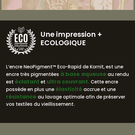
Une impression
+
ECOLOGIQUE
BASE AQUEUSE
L’encre NeoPigment™ Eco-Rapid de Kornit, est une
à base aqueuse
encre très pigmentées
au rendu
éclatant
ultra couvrant.
est
et
Cette encre
élasticité
possède en plus une
accrue et une
résistance
au lavage optimale afin de préserver
vos textiles du vieillissement.