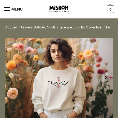
MENU
0
Accueil
Univers MANGA, ANIME
Licence Junji Ito Collection
Femmes
/
/
/