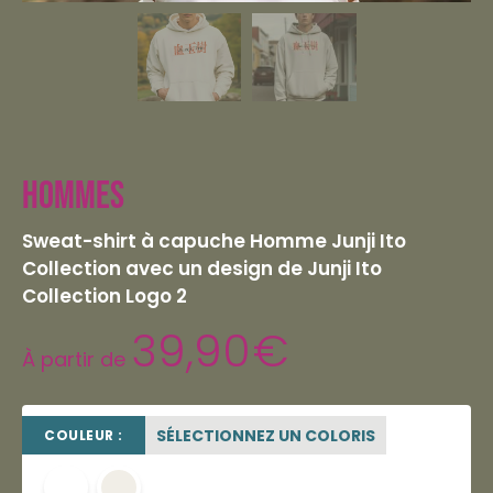
Hommes
Sweat-shirt à capuche Homme Junji Ito
Collection avec un design de Junji Ito
Collection Logo 2
39,90
€
À partir de
SÉLECTIONNEZ UN COLORIS
COULEUR :
blanc
OFF WHITE