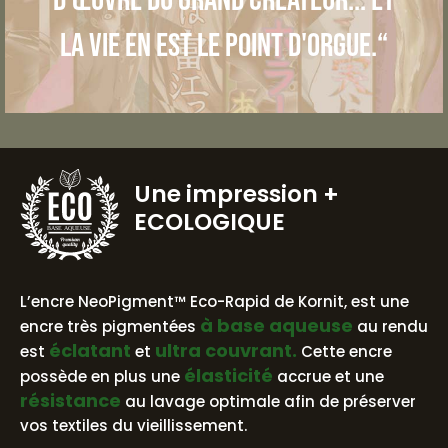
la vie en est le point d'orgue.“
Une impression
+
ECOLOGIQUE
BASE AQUEUSE
L’encre NeoPigment™ Eco-Rapid de Kornit, est une
à base aqueuse
encre très pigmentées
au rendu
éclatant
ultra couvrant.
est
et
Cette encre
élasticité
possède en plus une
accrue et une
résistance
au lavage optimale afin de préserver
vos textiles du vieillissement.