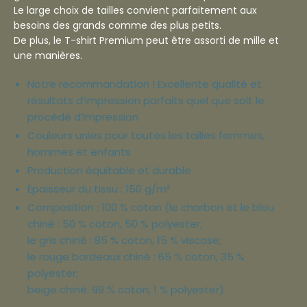
Le large choix de tailles convient parfaitement aux
besoins des grands comme des plus petits.
De plus, le T-shirt Premium peut être assorti de mille et
une manières.
Notre recommandation ! Excellente qualité et
résultats d’impression parfaits quel que soit le
procédé d’impression
Couleurs unies pour toutes les tailles femmes,
hommes et enfants
Production équitable et durable
Épaisseur du tissu : 150 g/m²
Composition : 100 % coton (le charbon et le bleu
chiné : 50 % coton, 50 % polyester;
le gris chiné : 85 % coton, 15 % viscose;
le rouge bordeaux chiné : 65 % coton, 35 %
polyester;
beige chiné: 99 % coton, 1 % polyester)