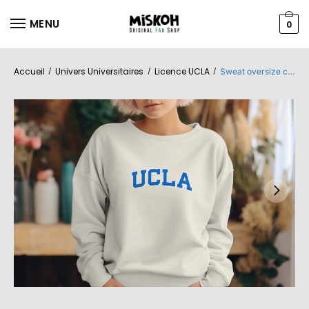
MENU
0
Accueil
Univers Universitaires
Licence UCLA
/
/
/
Sweat oversize coton bio Femme UCLA avec un design de UCLA Arc bleu contour blanc