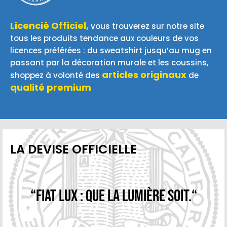
Licencié Officiel,
vous trouverez sur notre site
tous les produits tendance aux couleurs de vos
licences préférées : du sweatshirt jusqu’au mug en
passant par la décoration murale et les coussins,
articles originaux
shoppez à volonté des
de
qualité premium
LA DEVISE OFFICIELLE
“Fiat Lux : Que la lumière soit.“