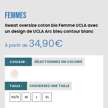
Femmes
Sweat oversize coton bio Femme UCLA avec
un design de UCLA Arc bleu contour blanc
34,90
€
À partir de
SÉLECTIONNEZ UN COLORIS
COULEUR :
beige sable
CHOISISSEZ UNE TAILLE
TAILLE :
XS/S
M
L
XL