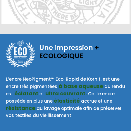
Une impression
+
ECOLOGIQUE
BASE AQUEUSE
L’encre NeoPigment™ Eco-Rapid de Kornit, est une
à base aqueuse
encre très pigmentées
au rendu
éclatant
ultra couvrant.
est
et
Cette encre
élasticité
possède en plus une
accrue et une
résistance
au lavage optimale afin de préserver
vos textiles du vieillissement.