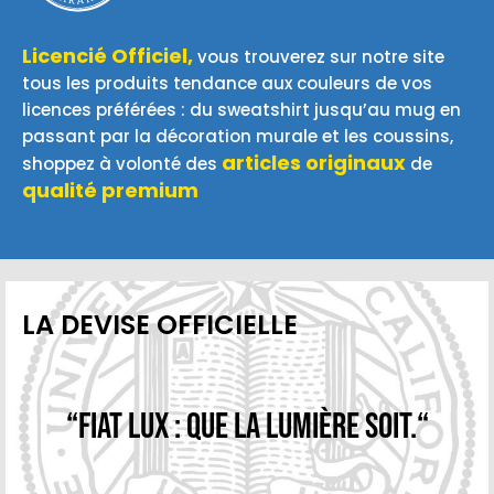
Licencié Officiel,
vous trouverez sur notre site
tous les produits tendance aux couleurs de vos
licences préférées : du sweatshirt jusqu’au mug en
passant par la décoration murale et les coussins,
articles originaux
shoppez à volonté des
de
qualité premium
LA DEVISE OFFICIELLE
“Fiat Lux : Que la lumière soit.“