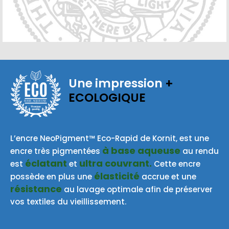
Une impression
+
ECOLOGIQUE
BASE AQUEUSE
L’encre NeoPigment™ Eco-Rapid de Kornit, est une
à base aqueuse
encre très pigmentées
au rendu
éclatant
ultra couvrant.
est
et
Cette encre
élasticité
possède en plus une
accrue et une
résistance
au lavage optimale afin de préserver
vos textiles du vieillissement.