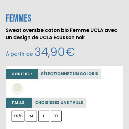
Femmes
Sweat oversize coton bio Femme UCLA avec
un design de UCLA Écusson noir
34,90
€
À partir de
SÉLECTIONNEZ UN COLORIS
COULEUR :
beige sable
CHOISISSEZ UNE TAILLE
TAILLE :
XS/S
M
L
XL