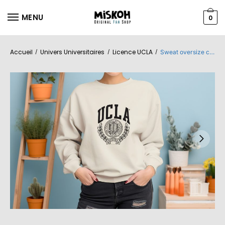
MENU
0
Accueil
Univers Universitaires
Licence UCLA
/
/
/
Sweat oversize coton bio Femme UCLA avec un design de UCLA Écusson noir