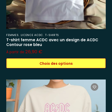
,
,
FEMMES
LICENCE ACDC
T-SHIRTS
T-shirt femme ACDC avec un design de ACDC
Contour rose bleu
26,90
€
À partir de
Choix des options