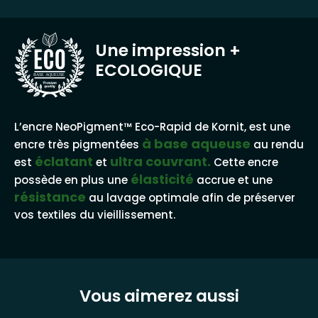
Une impression
+
ECOLOGIQUE
BASE AQUEUSE
L’encre NeoPigment™ Eco-Rapid de Kornit, est une
à base aqueuse
encre très pigmentées
au rendu
éclatant
ultra couvrant.
est
et
Cette encre
élasticité
possède en plus une
accrue et une
résistance
au lavage optimale afin de préserver
vos textiles du vieillissement.
Vous aimerez aussi