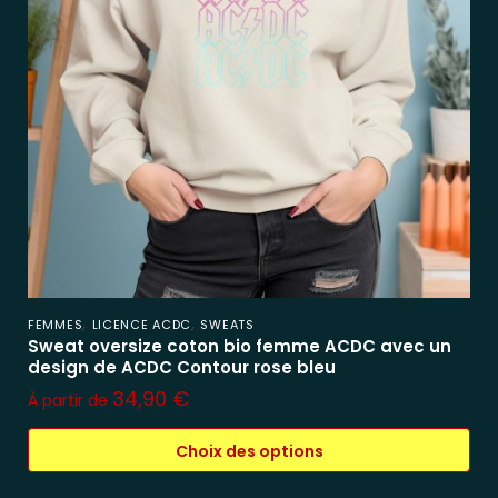
,
,
FEMMES
LICENCE ACDC
SWEATS
Sweat oversize coton bio femme ACDC avec un
design de ACDC Contour rose bleu
34,90
€
À partir de
Choix des options