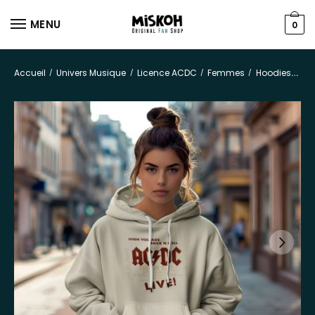
MENU
0
Accueil
Univers Musique
Licence ACDC
Femmes
Hoodies
/
/
/
/
Swe