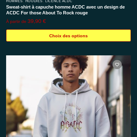
,
,
HOMMES
HOODIES
LICENCE ACDC
Sweat-shirt à capuche homme ACDC avec un design de
ACDC For those About To Rock rouge
39,90
€
À partir de
Choix des options
Ce
produit
a
plusieurs
variations.
Les
options
peuvent
être
choisies
sur
la
page