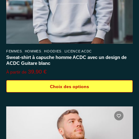
du
produit
,
,
,
FEMMES
HOMMES
HOODIES
LICENCE ACDC
Sweat-shirt à capuche homme ACDC avec un design de
ACDC Guitare blanc
39,90
€
À partir de
Choix des options
Ce
produit
a
plusieurs
variations.
Les