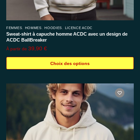
,
,
,
FEMMES
HOMMES
HOODIES
LICENCE ACDC
Sweat-shirt à capuche homme ACDC avec un design de
ACDC BallBreaker
39,90
€
À partir de
Choix des options
Ce
produit
a
plusieurs
variations.
Les
options
peuvent
être