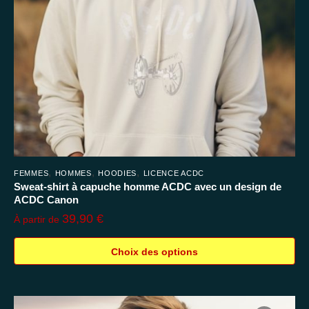
choisies
sur
la
page
du
produit
,
,
,
FEMMES
HOMMES
HOODIES
LICENCE ACDC
Sweat-shirt à capuche homme ACDC avec un design de
ACDC Canon
39,90
€
À partir de
Choix des options
Ce
produit
a