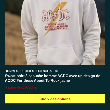
être
choisies
sur
la
page
du
produit
,
,
HOMMES
HOODIES
LICENCE ACDC
Sweat-shirt à capuche homme ACDC avec un design de
ACDC For those About To Rock jaune
39,90
€
À partir de
Choix des options
Ce