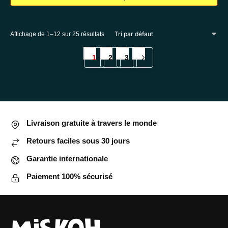
Ce
produit
Affichage de 1–12 sur 25 résultats
a
plusieurs
1
2
3
variations.
Les
options
peuvent
être
Livraison gratuite à travers le monde
choisies
sur
Retours faciles sous 30 jours
la
Garantie internationale
page
du
Paiement 100% sécurisé
produit