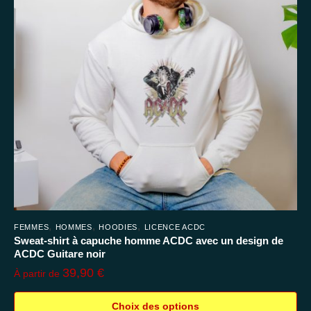
options
peuvent
être
choisies
sur
la
page
du
produit
,
,
,
FEMMES
HOMMES
HOODIES
LICENCE ACDC
Sweat-shirt à capuche homme ACDC avec un design de
ACDC Guitare noir
39,90
€
À partir de
Choix des options