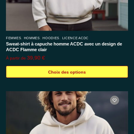
,
,
,
FEMMES
HOMMES
HOODIES
LICENCE ACDC
Sweat-shirt à capuche homme ACDC avec un design de
ACDC Flamme clair
39,90
€
À partir de
Choix des options
Ce
produit
a
plusieurs
variations.
Les
options
peuvent