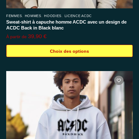
,
,
,
FEMMES
HOMMES
HOODIES
LICENCE ACDC
Sweat-shirt à capuche homme ACDC avec un design de
ACDC Back in Black blanc
39,90
€
À partir de
Choix des options
Ce
produit
a
plusieurs
variations.
Les
options
peuvent
être
choisies
sur