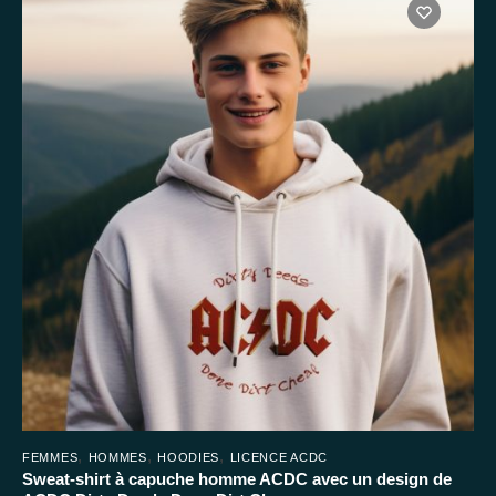
plusieurs
variations.
Les
options
peuvent
être
choisies
sur
la
page
du
produit
,
,
,
FEMMES
HOMMES
HOODIES
LICENCE ACDC
Sweat-shirt à capuche homme ACDC avec un design de