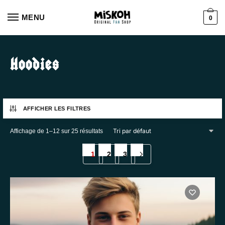
Aller
Aller
à
au
MENU
0
la
contenu
navigation
Hoodies
AFFICHER LES FILTRES
Affichage de 1–12 sur 25 résultats
1
2
3