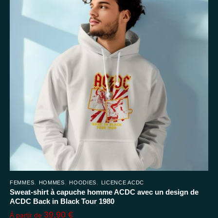
variations.
Les
options
peuvent
être
choisies
sur
la
page
du
produit
,
,
,
FEMMES
HOMMES
HOODIES
LICENCE ACDC
Sweat-shirt à capuche homme ACDC avec un design de
ACDC Back in Black Tour 1980
39,90
€
À partir de