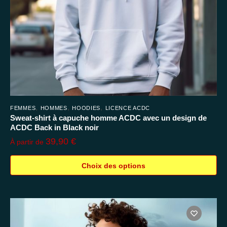
la
page
du
produit
,
,
,
FEMMES
HOMMES
HOODIES
LICENCE ACDC
Sweat-shirt à capuche homme ACDC avec un design de
ACDC Back in Black noir
39,90
€
À partir de
Choix des options
Ce
produit
a
plusieurs