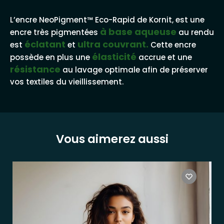
L’encre NeoPigment™ Eco-Rapid de Kornit, est une
à base aqueuse
encre très pigmentées
au rendu
éclatant
ultra couvrant.
est
et
Cette encre
élasticité
possède en plus une
accrue et une
résistance
au lavage optimale afin de préserver
vos textiles du vieillissement.
Vous aimerez aussi