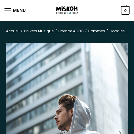
MENU
0
Accueil
Univers Musique
Licence ACDC
Hommes
Hoodies
/
/
/
/
Sw