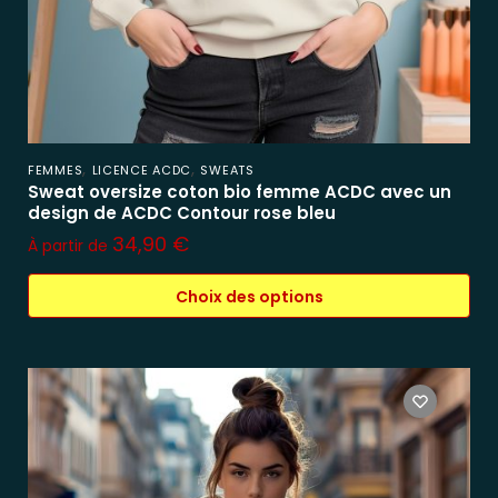
,
,
FEMMES
LICENCE ACDC
SWEATS
Sweat oversize coton bio femme ACDC avec un
design de ACDC Contour rose bleu
34,90
€
À partir de
Choix des options