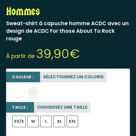
Hommes
Sweat-shirt à capuche homme ACDC avec un
design de ACDC For those About To Rock
rouge
39,90
€
À partir de
SÉLECTIONNEZ UN COLORIS
COULEUR :
blanc
OFF WHITE
CHOISISSEZ UNE TAILLE
TAILLE :
XS/S
M
L
XL
XXL