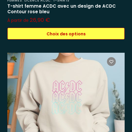
FEMMES
LICENCE ACDC
T-SHIRTS
T-shirt femme ACDC avec un design de ACDC
Contour rose bleu
26,90
€
À partir de
Choix des options