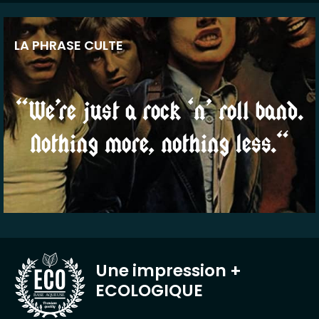
LA PHRASE CULTE
“We’re just a rock ‘n’ roll band.
Nothing more, nothing less.“
Une impression
+
ECOLOGIQUE
BASE AQUEUSE