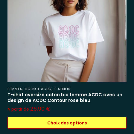
,
,
FEMMES
LICENCE ACDC
T-SHIRTS
T-shirt oversize coton bio femme ACDC avec un
design de ACDC Contour rose bleu
26,90
€
À partir de
Choix des options