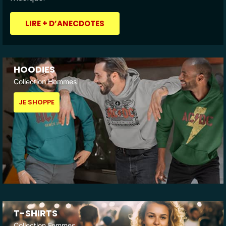
LIRE + D’ANECDOTES
HOODIES
Collection Hommes
JE SHOPPE
T-SHIRTS
Collection Femmes