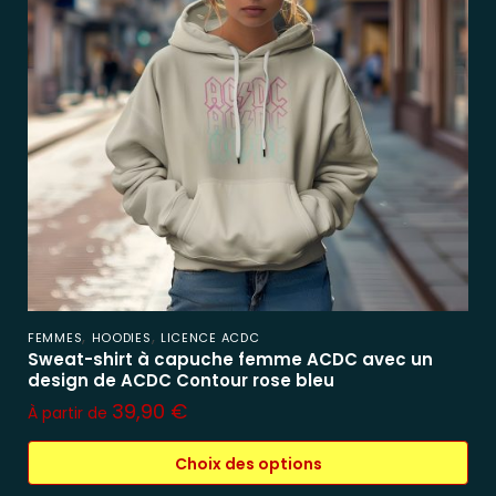
,
,
FEMMES
HOODIES
LICENCE ACDC
Sweat-shirt à capuche femme ACDC avec un
design de ACDC Contour rose bleu
39,90
€
À partir de
Choix des options