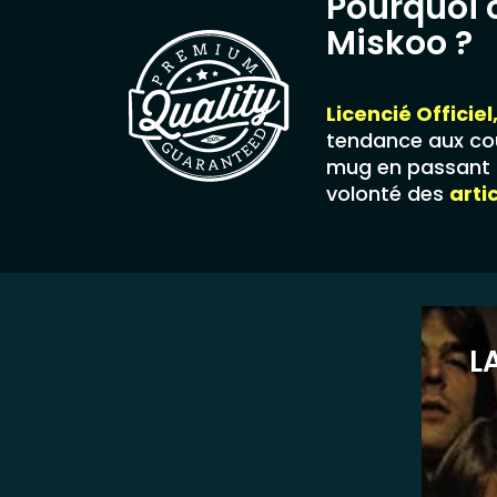
Pourquoi 
Miskoo ?
Licencié Officiel
tendance aux cou
mug en passant p
volonté des
arti
L