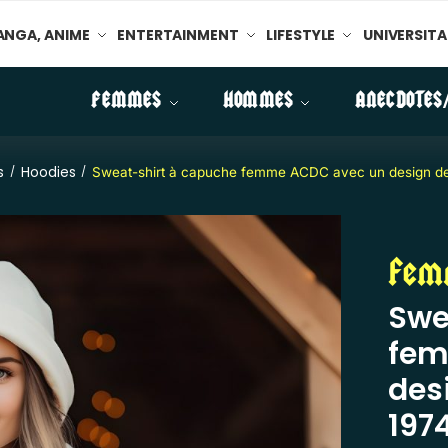
NGA, ANIME
ENTERTAINMENT
LIFESTYLE
UNIVERSITA
FEMMES
HOMMES
ANECDOTES
s
Hoodies
/
/
Sweat-shirt à capuche femme ACDC avec un design de
Fem
Swe
fem
des
197