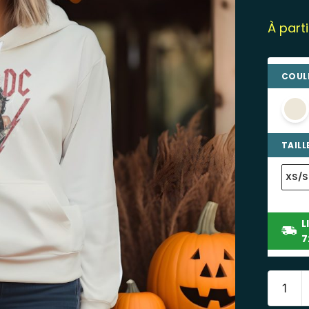
À part
COULE
TAILLE
XS/S
L
7