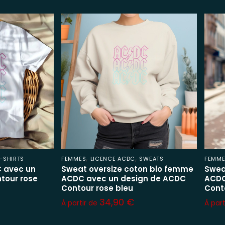
,
,
-SHIRTS
FEMMES
LICENCE ACDC
SWEATS
FEMM
 avec un
Sweat oversize coton bio femme
Swea
tour rose
ACDC avec un design de ACDC
ACDC
Contour rose bleu
Cont
34,90
€
À partir de
À par