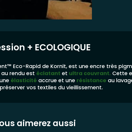
ession
+ ECOLOGIQUE
nt™ Eco-Rapid de Kornit, est une encre très pig
au rendu est
éclatant
et
ultra couvrant.
Cette 
 une
élasticité
accrue et une
résistance
au lavag
préserver vos textiles du vieillissement.
ous aimerez aussi