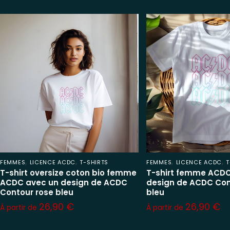
,
,
,
,
FEMMES
LICENCE ACDC
T-SHIRTS
FEMMES
LICENCE ACDC
T
T-shirt oversize coton bio femme
T-shirt femme ACDC
ACDC avec un design de ACDC
design de ACDC Con
Contour rose bleu
bleu
26,90
€
26,90
€
À partir de
À partir de