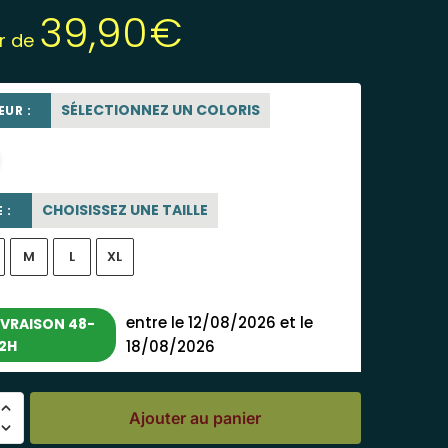
39,90
€
ir de
SÉLECTIONNEZ UN COLORIS
UR :
beige sable
CHOISISSEZ UNE TAILLE
 :
M
L
XL
entre le 12/08/2026 et le
IVRAISON 48-
2H
18/08/2026
Ajouter au panier