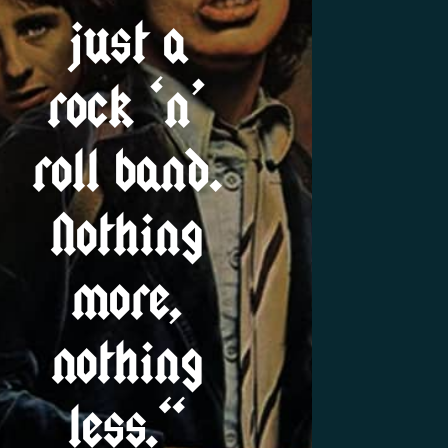
just a
rock ‘n’
roll band.
Nothing
more,
nothing
less.“