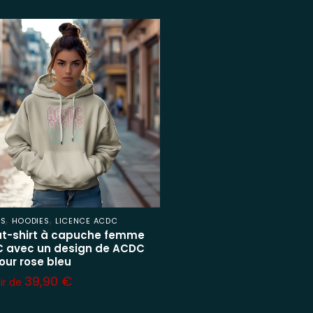
,
,
ES
HOODIES
LICENCE ACDC
t-shirt à capuche femme
 avec un design de ACDC
our rose bleu
39,90
€
tir de