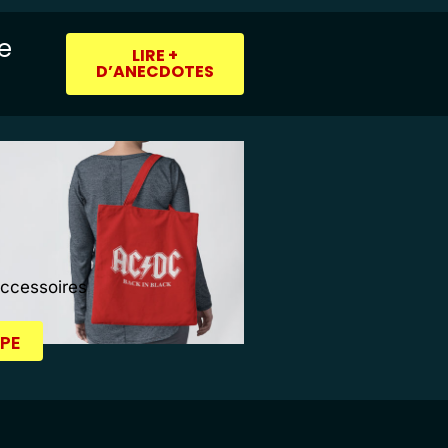
ie
LIRE +
D’ANECDOTES
Accessoires
PE