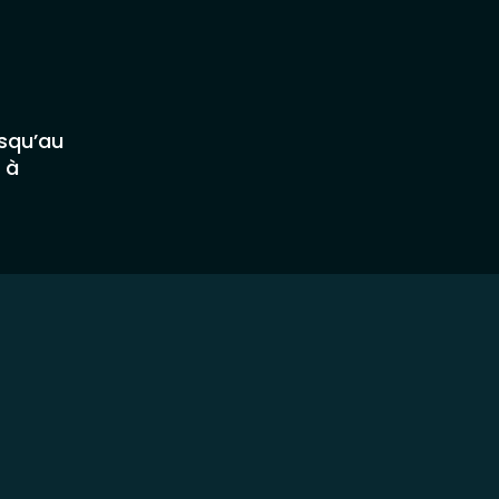
usqu’au
 à