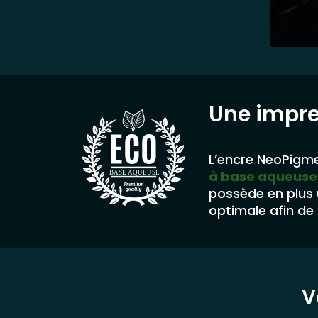
Une impr
L’encre NeoPigme
à base aqueuse
BASE AQUEUSE
possède en plus
optimale afin de 
V