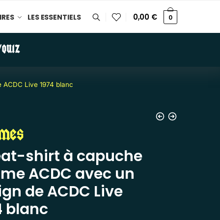
0,00
€
IRES
LES ESSENTIELS
0
/QUIZ
 ACDC Live 1974 blanc
mes
at-shirt à capuche
me ACDC avec un
ign de ACDC Live
4 blanc