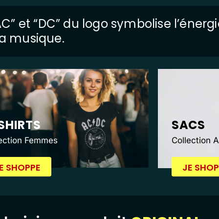
 “AC” et “DC” du logo symbolise l’énerg
 la musique.
SHIRTS
SACS
lection Femmes
Collection 
E SHOPPE
JE SHOP