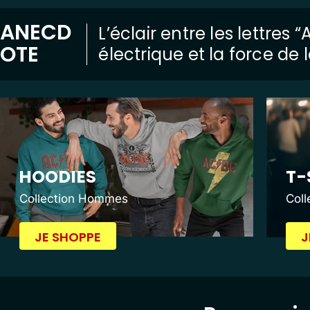
ANECD
L’éclair entre les lettres
OTE
électrique et la force de
HOODIES
T-
Collection Hommes
Col
JE SHOPPE
J