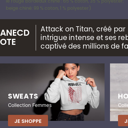
le rouge bordeaux chiné : 65 % coton, 35 % polyester;
beige chiné: 99 % coton, 1 % polyester)
Attack on Titan, créé pa
ANECD
intrigue intense et ses 
OTE
captivé des millions de f
SWEATS
HO
Collection Femmes
Col
JE SHOPPE
J