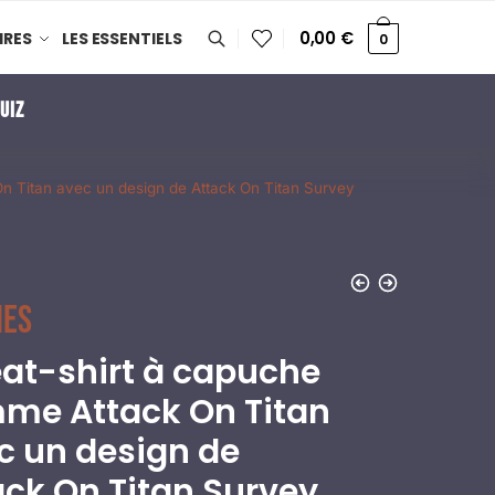
0,00
€
IRES
LES ESSENTIELS
0
UIZ
n Titan avec un design de Attack On Titan Survey
es
at-shirt à capuche
me Attack On Titan
c un design de
ack On Titan Survey