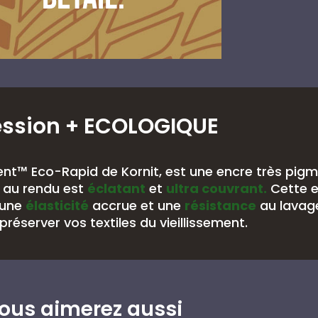
ession
+ ECOLOGIQUE
nt™ Eco-Rapid de Kornit, est une encre très pig
au rendu est
éclatant
et
ultra couvrant.
Cette 
 une
élasticité
accrue et une
résistance
au lavag
préserver vos textiles du vieillissement.
ous aimerez aussi