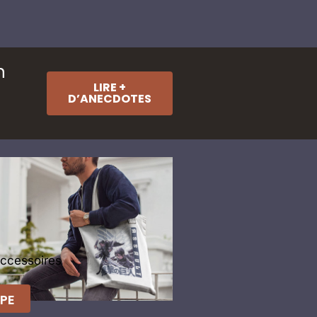
n
LIRE +
D’ANECDOTES
Accessoires
PE