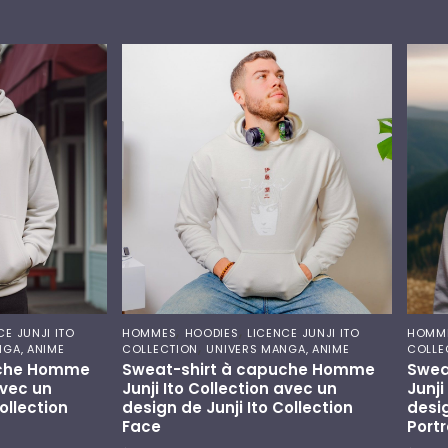
,
,
CE JUNJI ITO
HOMMES
HOODIES
LICENCE JUNJI ITO
HOMM
,
NGA, ANIME
COLLECTION
UNIVERS MANGA, ANIME
COLLE
uche Homme
Sweat-shirt à capuche Homme
Swea
avec un
Junji Ito Collection avec un
Junji
ollection
design de Junji Ito Collection
desig
Face
Portr