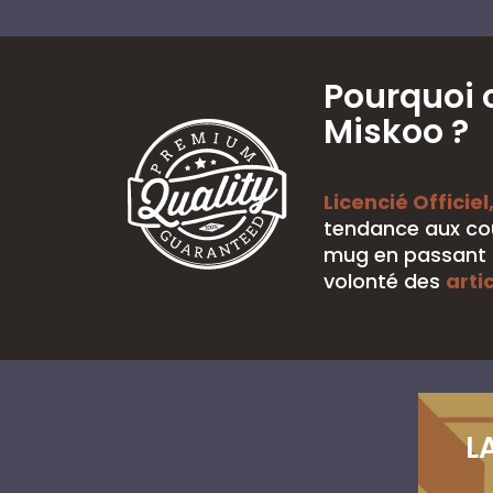
Pourquoi 
Miskoo ?
Licencié Officiel
tendance aux cou
mug en passant p
volonté des
arti
L