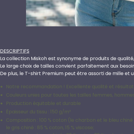
DESCRIPTIFS
La collection Miskoh est synonyme de produits de qualité,
Le large choix de tailles convient parfaitement aux beso
De plus, le T-shirt Premium peut être assorti de mille et 
Notre recommandation ! Excellente qualité et résultats
Couleurs unies pour toutes les tailles femmes, homme
Production équitable et durable
Épaisseur du tissu : 150 g/m²
Composition : 100 % coton (le charbon et le bleu chiné 
le gris chiné : 85 % coton, 15 % viscose;