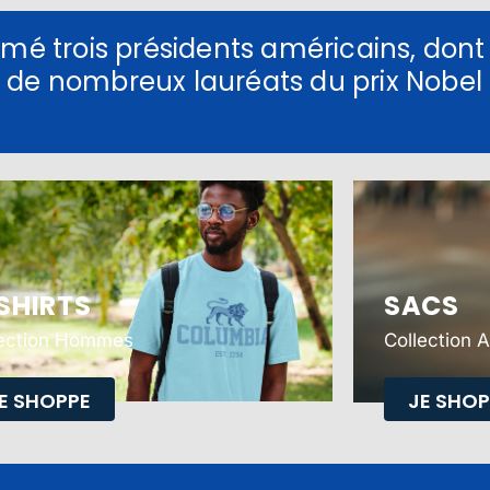
rmé trois présidents américains, dont
 de nombreux lauréats du prix Nobel
.
SHIRTS
SACS
lection Hommes
Collection 
E SHOPPE
JE SHOP