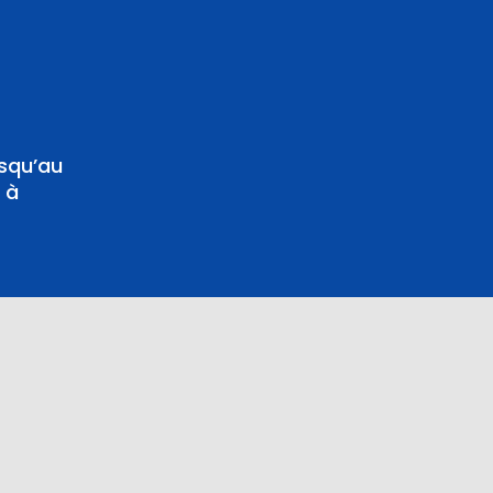
usqu’au
 à