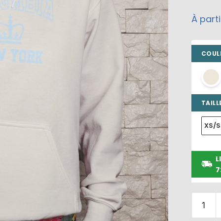
À part
COULE
TAILLE
XS/S
L
7