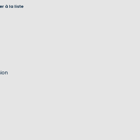
r à la liste
sion