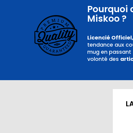
Pourquoi 
Miskoo ?
Licencié Officiel
tendance aux cou
mug en passant p
volonté des
arti
LA