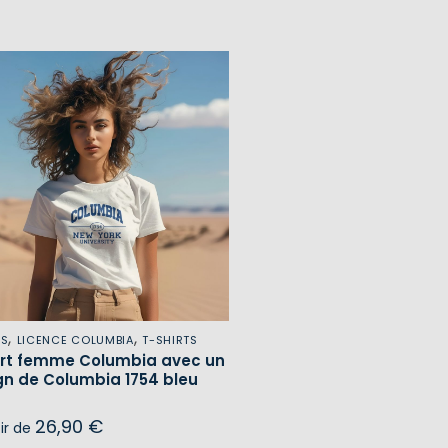
,
,
ES
LICENCE COLUMBIA
T-SHIRTS
irt femme Columbia avec un
gn de Columbia 1754 bleu
26,90
€
tir de