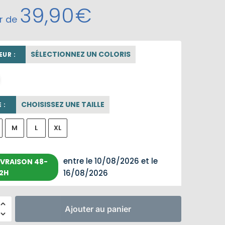
39,90
€
ir de
SÉLECTIONNEZ UN COLORIS
UR :
beige sable
CHOISISSEZ UNE TAILLE
 :
M
L
XL
entre le 10/08/2026 et le
IVRAISON 48-
2H
16/08/2026
Ajouter au panier