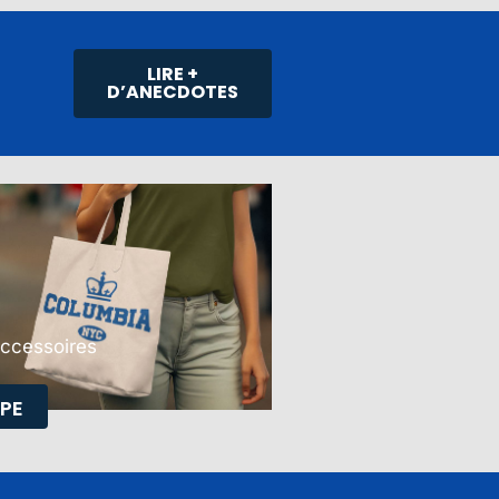
LIRE +
D’ANECDOTES
Accessoires
PE