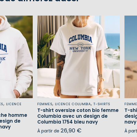
,
,
,
ES
LICENCE
FEMMES
LICENCE COLUMBIA
T-SHIRTS
FEMM
T-shirt oversize coton bio femme
T-sh
uche homme
Columbia avec un design de
desi
esign de
Columbia 1754 bleu navy
navy
 navy
26,90
€
À partir de
À par