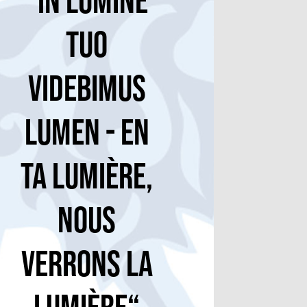
“In Lumine
Tuo
Videbimus
Lumen - En
Ta lumière,
nous
verrons la