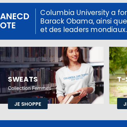
Columbia University a fo
ANECD
Barack Obama, ainsi que
OTE
et des leaders mondiaux
SWEATS
T-
Collection Femmes
Col
JE SHOPPE
J