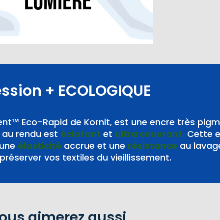
lumière“
ession
+ ECOLOGIQUE
nt™ Eco-Rapid de Kornit, est une encre très pig
au rendu est
éclatant
et
ultra couvrant.
Cette 
 une
élasticité
accrue et une
résistance
au lavag
préserver vos textiles du vieillissement.
ous aimerez aussi