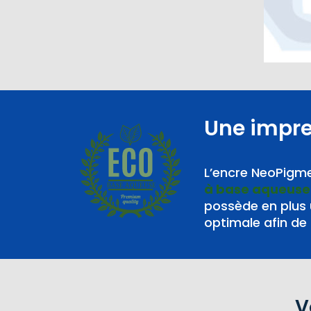
Une impr
L’encre NeoPigme
à base aqueuse
BASE AQUEUSE
possède en plus
optimale afin de 
V