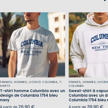
,
,
,
,
,
FEMMES
HOMMES
LICENCE COLUMBIA
T-
FEMMES
HOMMES
HOODI
SHIRTS
COLUMBIA
T-shirt homme Columbia avec un
Sweat-shirt à cap
design de Columbia 1754 bleu
Columbia avec un d
navy
Columbia 1754 bleu
26,90
€
39,90
€
À partir de
À partir de