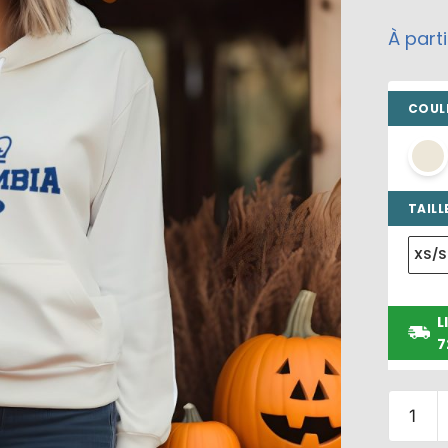
À part
COULE
TAILLE
XS/S
L
7