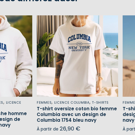
,
,
,
ES
LICENCE
FEMMES
LICENCE COLUMBIA
T-SHIRTS
FEMM
T-shirt oversize coton bio femme
T-sh
uche homme
Columbia avec un design de
desi
esign de
Columbia 1754 bleu navy
navy
 navy
26,90
€
À partir de
À par