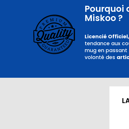
Pourquoi 
Miskoo ?
Licencié Officiel
tendance aux cou
mug en passant p
volonté des
arti
LA