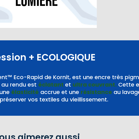
lumière“
ession
+ ECOLOGIQUE
nt™ Eco-Rapid de Kornit, est une encre très pig
au rendu est
éclatant
et
ultra couvrant.
Cette 
 une
élasticité
accrue et une
résistance
au lavag
préserver vos textiles du vieillissement.
ous aimerez aussi