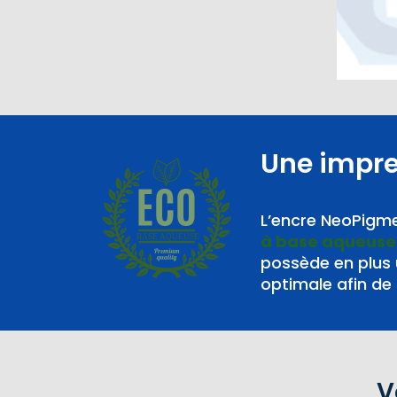
Une impr
L’encre NeoPigme
à base aqueuse
BASE AQUEUSE
possède en plus
optimale afin de 
V