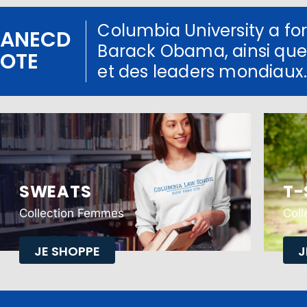
Columbia University a fo
ANECD
Barack Obama, ainsi que
OTE
et des leaders mondiaux
SWEATS
T-
Collection Femmes
Col
JE SHOPPE
J