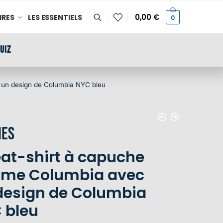
0,00
€
IRES
LES ESSENTIELS
0
UIZ
 un design de Columbia NYC bleu
es
at-shirt à capuche
me Columbia avec
design de Columbia
 bleu