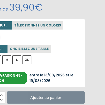
39,90
€
ir de
SÉLECTIONNEZ UN COLORIS
UR :
beige sable
CHOISISSEZ UNE TAILLE
 :
M
L
XL
entre le 13/08/2026 et le
IVRAISON 48-
2H
19/08/2026
Ajouter au panier