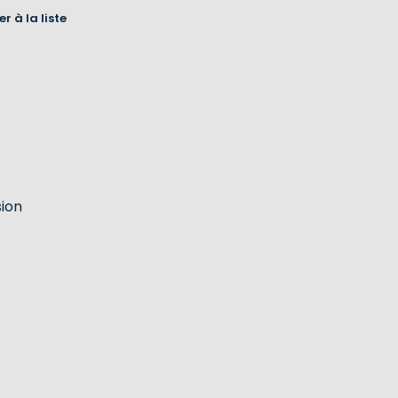
r à la liste
sion