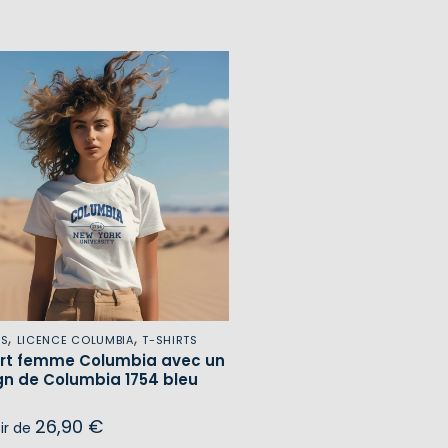
,
,
ES
LICENCE COLUMBIA
T-SHIRTS
irt femme Columbia avec un
gn de Columbia 1754 bleu
26,90
€
tir de