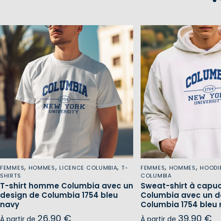
,
,
,
,
,
FEMMES
HOMMES
LICENCE COLUMBIA
T-
FEMMES
HOMMES
HOODI
SHIRTS
COLUMBIA
T-shirt homme Columbia avec un
Sweat-shirt à cap
design de Columbia 1754 bleu
Columbia avec un d
navy
Columbia 1754 bleu
26,90
€
39,90
€
À partir de
À partir de