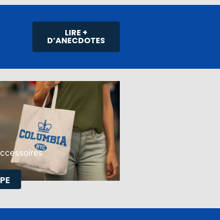
LIRE +
D’ANECDOTES
Accessoires
PE