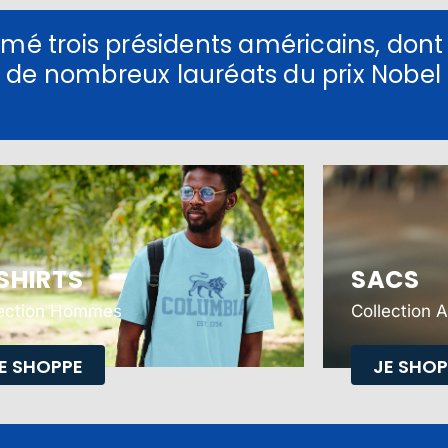
rmé trois présidents américains, dont
 de nombreux lauréats du prix Nobel
.
SHIRTS
SACS
lection Hommes
Collection 
E SHOPPE
JE SHOP