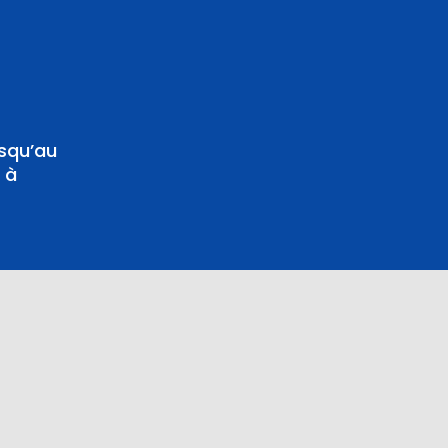
usqu’au
 à