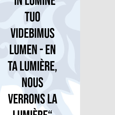
“In Lumine
Tuo
Videbimus
Lumen - En
Ta lumière,
nous
verrons la