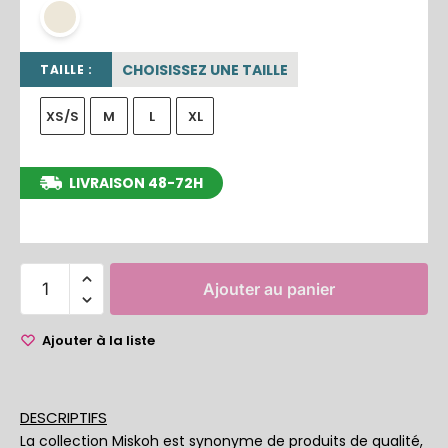
beige sable
CHOISISSEZ UNE TAILLE
TAILLE :
XS/S
M
L
XL
LIVRAISON 48-72H
entre le 12/08/2026 et le 18/08/2026
Ajouter au panier
Ajouter à la liste
DESCRIPTIFS
La collection Miskoh est synonyme de produits de qualité,