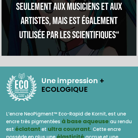
seulement aux musiciens et aux
artistes, mais est également
utilisée par les scientifiques“
Une impression
+
ECOLOGIQUE
BASE AQUEUSE
L’encre NeoPigment™ Eco-Rapid de Kornit, est une
à base aqueuse
encre très pigmentées
au rendu
éclatant
ultra couvrant.
est
et
Cette encre
élasticité
possède en plus une
accrue et une