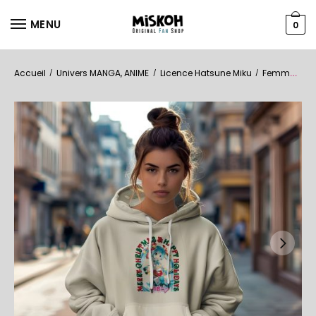
MENU
0
Accueil
Univers MANGA, ANIME
Licence Hatsune Miku
Femmes
H
/
/
/