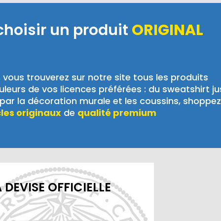
choisir un produit
ORIGINAL
,
vous trouverez sur notre site tous les produits
leurs de vos licences préférées : du sweatshirt j
ar la décoration murale et les coussins, shoppez
cles originaux
de
qualité premium
 DEVISE OFFICIELLE