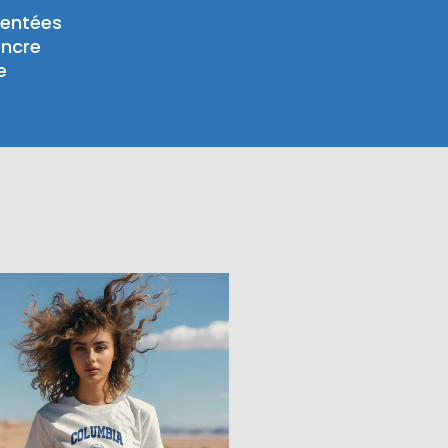
mentées
encre
e