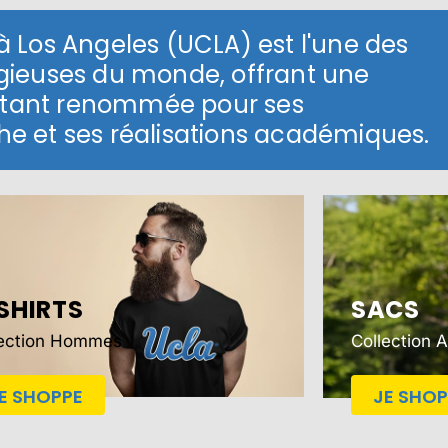
 à Los Angeles (UCLA) est l'une des
tigieuses du monde, offrant une
 étant renommée pour ses
 et ses réalisations académiques.
SHIRTS
SACS
lection Hommes
Collection 
E SHOPPE
JE SHOP