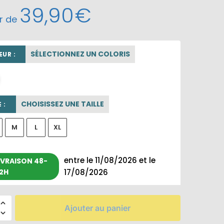
39,90
€
ir de
SÉLECTIONNEZ UN COLORIS
UR :
beige sable
CHOISISSEZ UNE TAILLE
 :
M
L
XL
entre le 11/08/2026 et le
IVRAISON 48-
2H
17/08/2026
Ajouter au panier