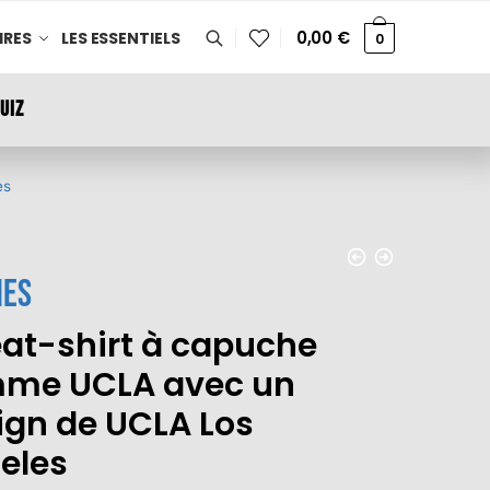
0,00
€
IRES
LES ESSENTIELS
0
UIZ
es
es
at-shirt à capuche
me UCLA avec un
ign de UCLA Los
eles