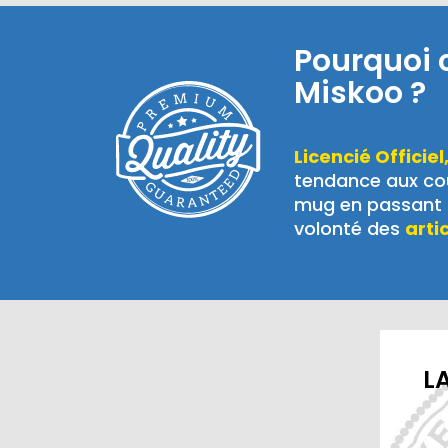
Pourquoi 
Miskoo ?
Licencié Officiel
tendance aux cou
mug en passant p
volonté des
arti
LA