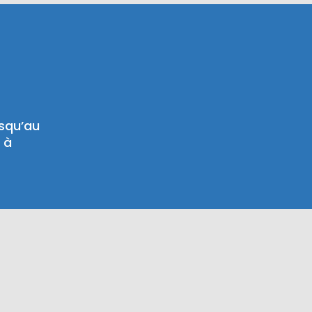
usqu’au
 à