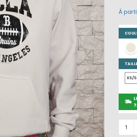
À part
COULE
TAILLE
XS/S
L
7