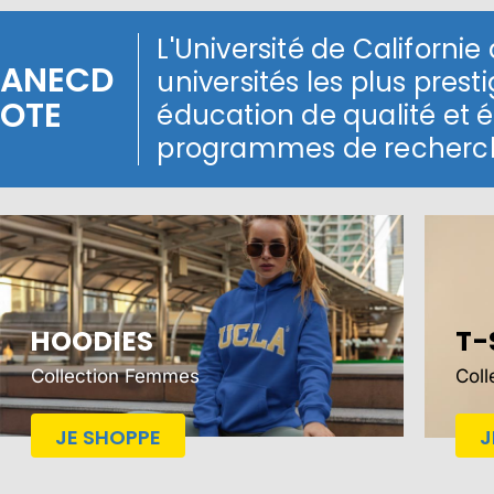
L'Université de Californie
ANECD
universités les plus pres
OTE
éducation de qualité et
programmes de recherche
HOODIES
T-
Collection Femmes
Col
JE SHOPPE
J