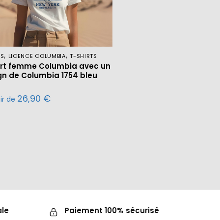
,
,
ES
LICENCE COLUMBIA
T-SHIRTS
irt femme Columbia avec un
gn de Columbia 1754 bleu
26,90
€
tir de
ale
Paiement 100% sécurisé