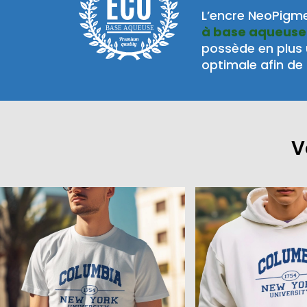
L’encre NeoPigme
à base aqueuse
BASE AQUEUSE
possède en plus
optimale afin de 
V