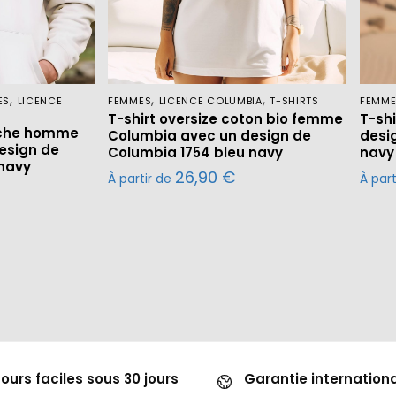
,
,
,
ES
LICENCE
FEMMES
LICENCE COLUMBIA
T-SHIRTS
FEMM
T-shirt oversize coton bio femme
T-sh
uche homme
Columbia avec un design de
desi
esign de
Columbia 1754 bleu navy
navy
 navy
26,90
€
À partir de
À par
ours faciles sous 30 jours
Garantie internation