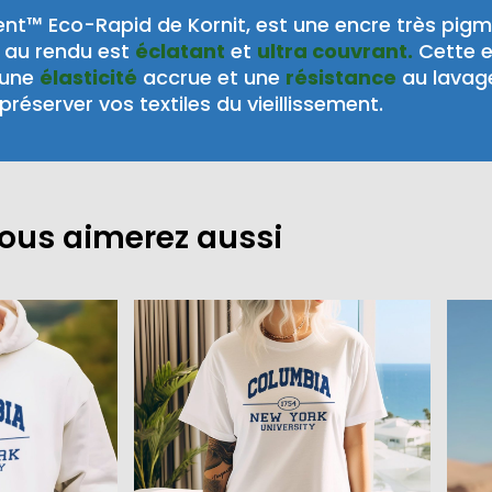
nt™ Eco-Rapid de Kornit, est une encre très pig
au rendu est
éclatant
et
ultra couvrant.
Cette 
 une
élasticité
accrue et une
résistance
au lavag
préserver vos textiles du vieillissement.
ous aimerez aussi