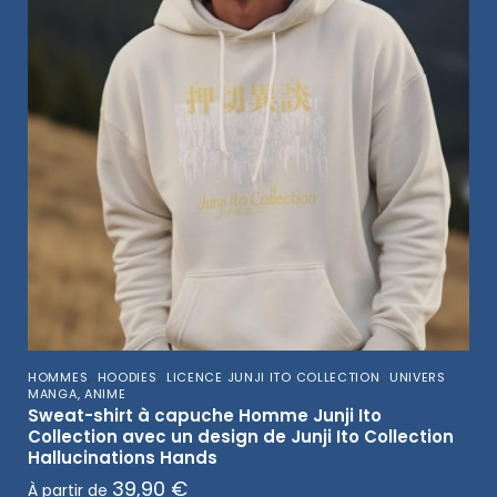
,
,
,
HOMMES
HOODIES
LICENCE JUNJI ITO COLLECTION
UNIVERS
MANGA, ANIME
Sweat-shirt à capuche Homme Junji Ito
Collection avec un design de Junji Ito Collection
Hallucinations Hands
39,90
€
À partir de