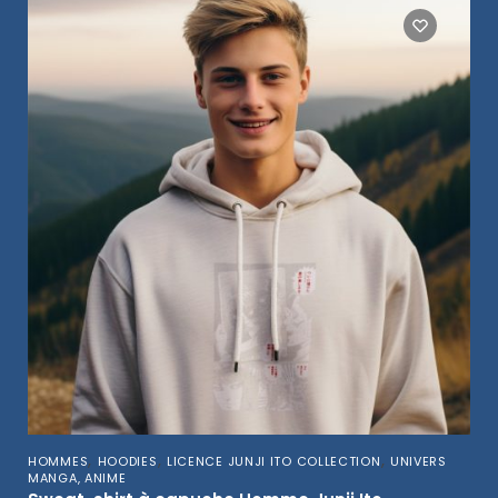
,
,
,
HOMMES
HOODIES
LICENCE JUNJI ITO COLLECTION
UNIVERS
MANGA, ANIME