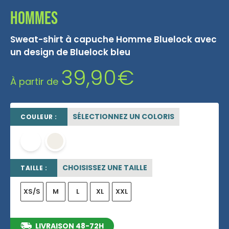
Hommes
Sweat-shirt à capuche Homme Bluelock avec
un design de Bluelock bleu
39,90
€
À partir de
SÉLECTIONNEZ UN COLORIS
COULEUR :
blanc
OFF WHITE
CHOISISSEZ UNE TAILLE
TAILLE :
XS/S
M
L
XL
XXL
LIVRAISON 48-72H