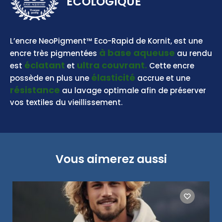
ECOLOGIQUE
BASE AQUEUSE
L’encre NeoPigment™ Eco-Rapid de Kornit, est une
à base aqueuse
encre très pigmentées
au rendu
éclatant
ultra couvrant.
est
et
Cette encre
élasticité
possède en plus une
accrue et une
résistance
au lavage optimale afin de préserver
vos textiles du vieillissement.
Vous aimerez aussi