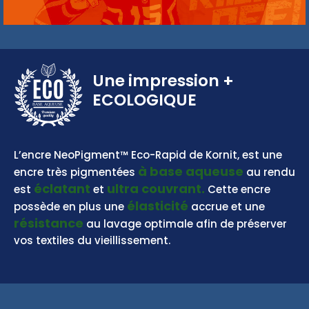
Une impression
+
ECOLOGIQUE
BASE AQUEUSE
L’encre NeoPigment™ Eco-Rapid de Kornit, est une
à base aqueuse
encre très pigmentées
au rendu
éclatant
ultra couvrant.
est
et
Cette encre
élasticité
possède en plus une
accrue et une
résistance
au lavage optimale afin de préserver
vos textiles du vieillissement.