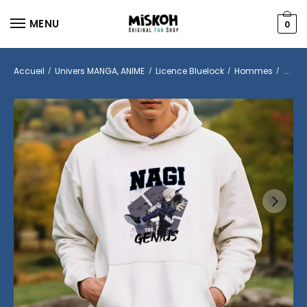
MENU
0
Accueil
Univers MANGA, ANIME
Licence Bluelock
Hommes
Hood
/
/
/
/