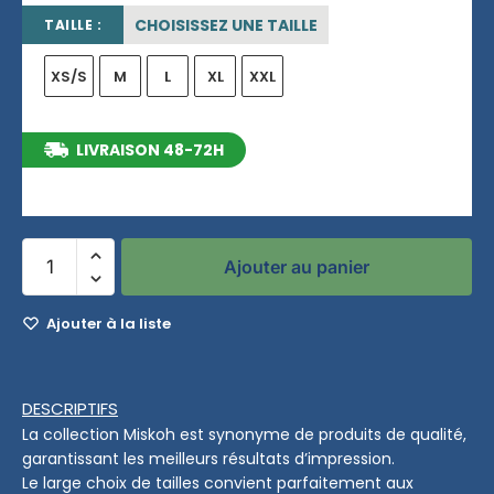
CHOISISSEZ UNE TAILLE
TAILLE :
XS/S
M
L
XL
XXL
LIVRAISON 48-72H
entre le 12/08/2026 et le 18/08/2026
Ajouter au panier
Ajouter à la liste
DESCRIPTIFS
La collection Miskoh est synonyme de produits de qualité,
garantissant les meilleurs résultats d’impression.
Le large choix de tailles convient parfaitement aux