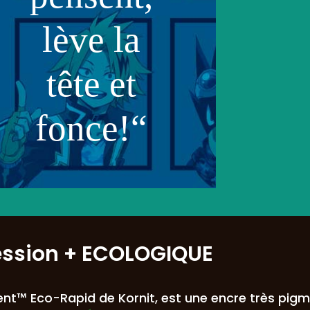
lève la
tête et
fonce!“
ession
+ ECOLOGIQUE
nt™ Eco-Rapid de Kornit, est une encre très pig