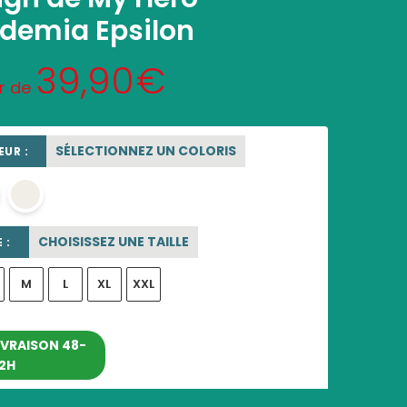
demia Epsilon
39,90
€
ir de
SÉLECTIONNEZ UN COLORIS
UR :
blanc
OFF WHITE
CHOISISSEZ UNE TAILLE
 :
M
L
XL
XXL
entre le 10/08/2026 et le
IVRAISON 48-
2H
16/08/2026