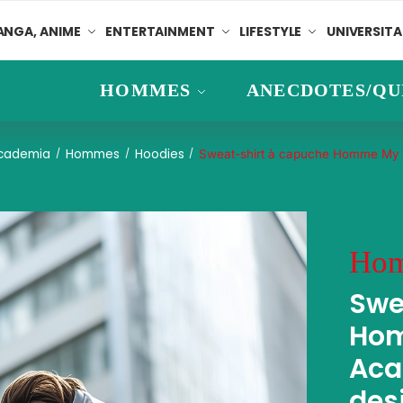
NGA, ANIME
ENTERTAINMENT
LIFESTYLE
UNIVERSITA
HOMMES
ANECDOTES/QU
Academia
Hommes
Hoodies
/
/
/
Sweat-shirt à capuche Homme My 
Ho
Swe
Hom
Aca
des