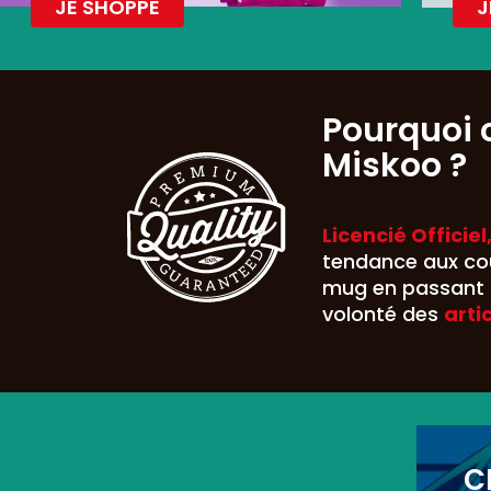
JE SHOPPE
J
Pourquoi 
Miskoo ?
Licencié Officiel
tendance aux cou
mug en passant p
volonté des
arti
C