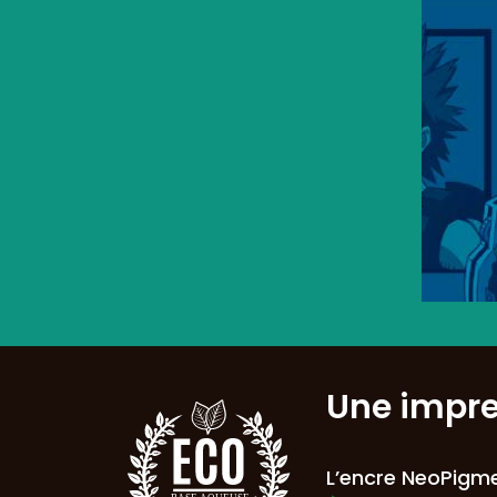
Une impr
L’encre NeoPigme