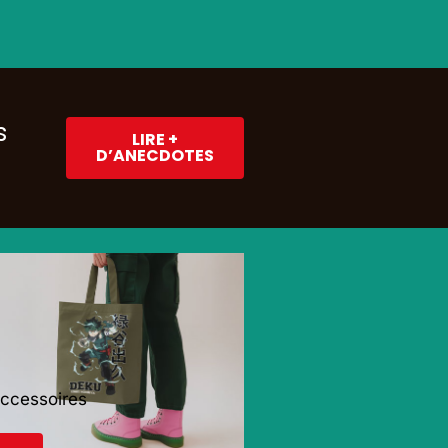
s
LIRE +
D’ANECDOTES
Accessoires