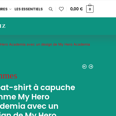
0,00
€
IRES
LES ESSENTIELS
0
IZ
Hero Academia avec un design de My Hero Academia
mmes
at-shirt à capuche
me My Hero
demia avec un
ign de My Hero