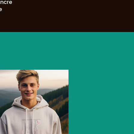
encre
e