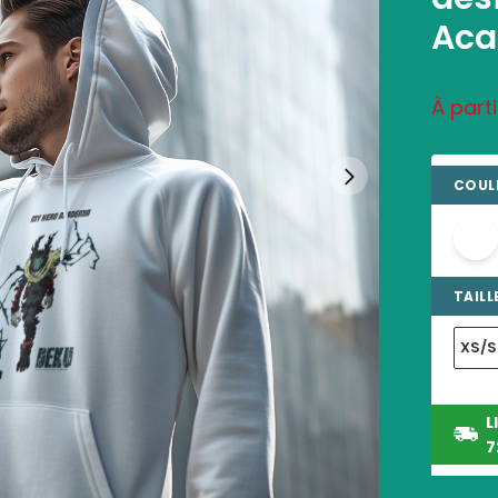
Aca
À part
COULE
TAILLE
XS/S
L
7