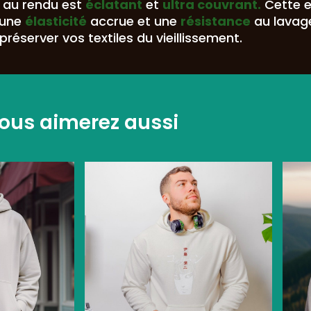
au rendu est
éclatant
et
ultra couvrant.
Cette 
 une
élasticité
accrue et une
résistance
au lavag
préserver vos textiles du vieillissement.
ous aimerez aussi