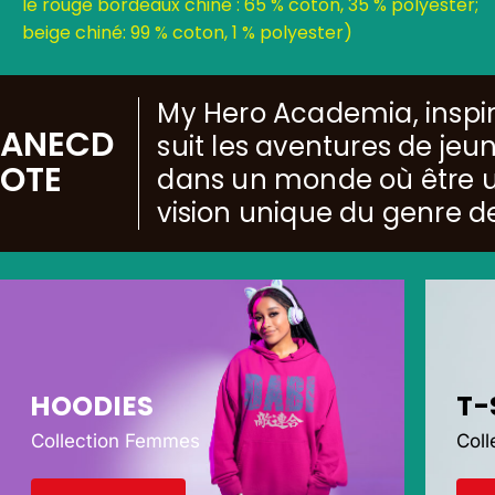
le rouge bordeaux chiné : 65 % coton, 35 % polyester;
beige chiné: 99 % coton, 1 % polyester)
My Hero Academia, inspir
ANECD
suit les aventures de je
OTE
dans un monde où être un
vision unique du genre d
HOODIES
T-
Collection Femmes
Col