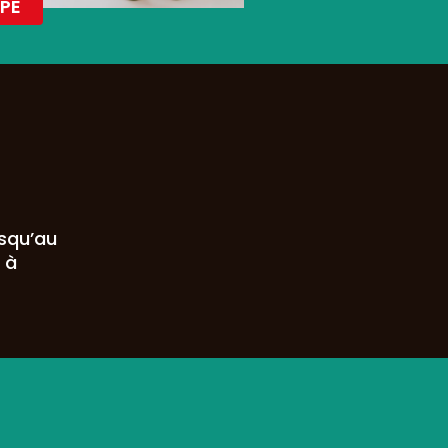
PE
usqu’au
 à