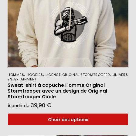
,
,
,
HOMMES
HOODIES
LICENCE ORIGINAL STORMTROOPER
UNIVERS
ENTERTAINMENT
Sweat-shirt à capuche Homme Original
Stormtrooper avec un design de Original
Stormtrooper Circle
39,90
€
À partir de
Choix des options