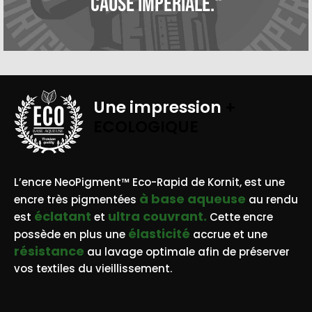
cause impériale.“
Une impression
+
ECOLOGIQUE
BASE AQUEUSE
L’encre NeoPigment™ Eco-Rapid de Kornit, est une
à base aqueuse
encre très pigmentées
au rendu
éclatant
ultra couvrant.
est
et
Cette encre
élasticité
possède en plus une
accrue et une
résistance
au lavage optimale afin de préserver
vos textiles du vieillissement.