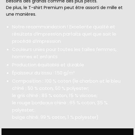
besoins des grands comme des plus petits.
De plus, le T-shirt Premium peut être assorti de mille et
une manières.
Notre recommandation ! Excellente qualité et
résultats d’impression parfaits quel que soit le
procédé d’impression
Couleurs unies pour toutes les tailles femmes,
hommes et enfants
Production équitable et durable
Épaisseur du tissu : 150 g/m²
Composition : 100 % coton (le charbon et le bleu
chiné : 50 % coton, 50 % polyester;
le gris chiné : 85 % coton, 15 % viscose;
le rouge bordeaux chiné : 65 % coton, 35 %
polyester;
beige chiné: 99 % coton, 1 % polyester)