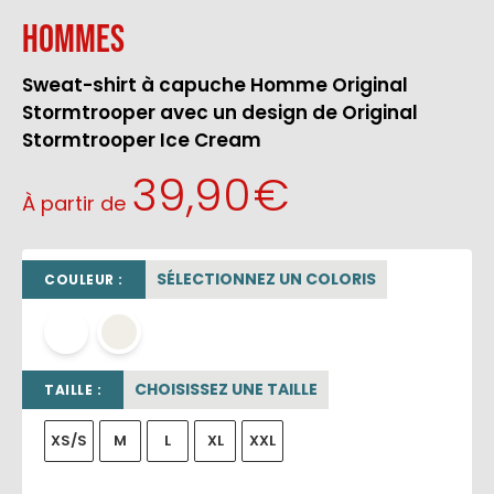
Hommes
Sweat-shirt à capuche Homme Original
Stormtrooper avec un design de Original
Stormtrooper Ice Cream
39,90
€
À partir de
SÉLECTIONNEZ UN COLORIS
COULEUR :
blanc
OFF WHITE
CHOISISSEZ UNE TAILLE
TAILLE :
XS/S
M
L
XL
XXL