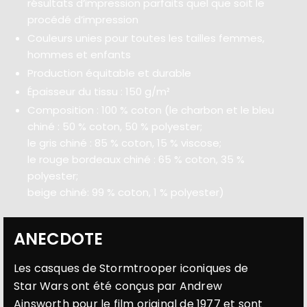
résultats d’impression parfaits quel que soit le
procédé d’impression
Couleurs unies pour toutes les tailles femmes,
hommes et enfants
Production équitable et durable
Épaisseur du tissu : 150 g/m²
Composition : 100 % coton (le charbon et le bleu
chiné : 50 % coton, 50 % polyester;
le gris chiné : 85 % coton, 15 % viscose;
le rouge bordeaux chiné : 65 % coton, 35 %
polyester;
beige chiné: 99 % coton, 1 % polyester)
ANECDOTE
Les casques de Stormtrooper iconiques de
Star Wars ont été conçus par Andrew
Ainsworth pour le film original de 1977 et sont