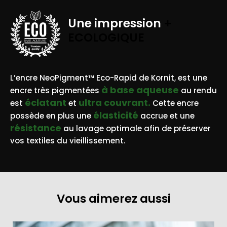
Une impression
+
ECOLOGIQUE
BASE AQUEUSE
L’encre NeoPigment™ Eco-Rapid de Kornit, est une
à base aqueuse
encre très pigmentées
au rendu
éclatant
ultra couvrant.
est
et
Cette encre
élasticité
possède en plus une
accrue et une
résistance
au lavage optimale afin de préserver
vos textiles du vieillissement.
Vous aimerez aussi