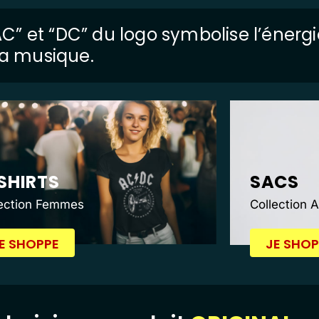
 “AC” et “DC” du logo symbolise l’énerg
 la musique.
SHIRTS
SACS
lection Femmes
Collection 
E SHOPPE
JE SHOP