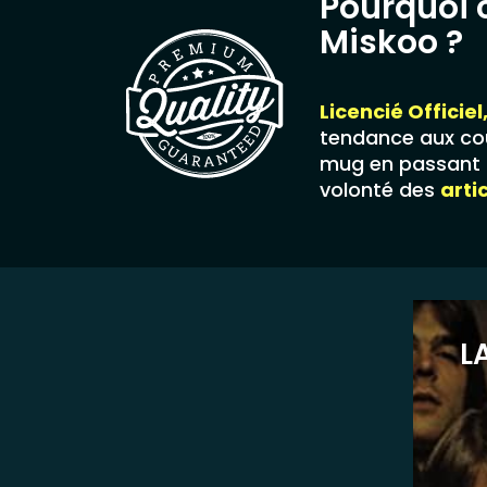
Pourquoi 
Miskoo ?
Licencié Officiel
tendance aux cou
mug en passant p
volonté des
arti
L