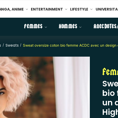
NGA, ANIME
ENTERTAINMENT
LIFESTYLE
UNIVERSITA
FEMMES
HOMMES
ANECDOTES
s
Sweats
/
/
Sweat oversize coton bio femme ACDC avec un design 
Fem
Swe
bio
un 
Hig