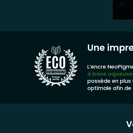
Une impr
L’encre NeoPigme
à base aqueuse
BASE AQUEUSE
possède en plus
optimale afin de 
V