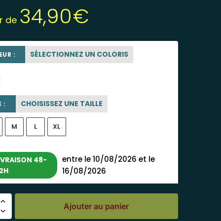
34,90
€
ir de
SÉLECTIONNEZ UN COLORIS
UR :
beige sable
CHOISISSEZ UNE TAILLE
 :
M
L
XL
entre le 10/08/2026 et le
IVRAISON 48-
2H
16/08/2026
Ajouter au panier