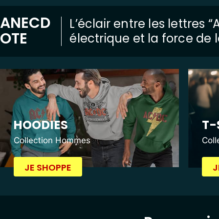
ANECD
L’éclair entre les lettres
OTE
électrique et la force de
HOODIES
T-
Collection Hommes
Col
JE SHOPPE
J