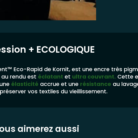
ession
+ ECOLOGIQUE
nt™ Eco-Rapid de Kornit, est une encre très pig
au rendu est
éclatant
et
ultra couvrant.
Cette 
 une
élasticité
accrue et une
résistance
au lavag
préserver vos textiles du vieillissement.
ous aimerez aussi