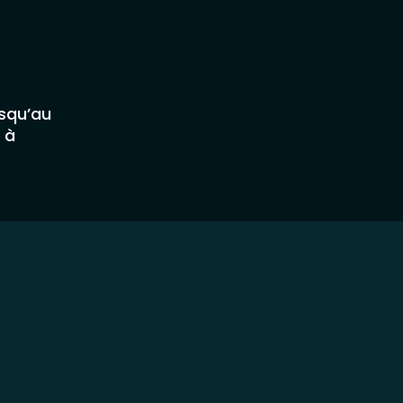
usqu’au
 à