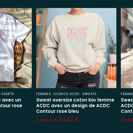
,
,
-SHIRTS
FEMMES
LICENCE ACDC
SWEATS
FEMM
 avec un
Sweat oversize coton bio femme
Swea
tour rose
ACDC avec un design de ACDC
ACDC
Contour rose bleu
Cont
34,90
€
À partir de
À par