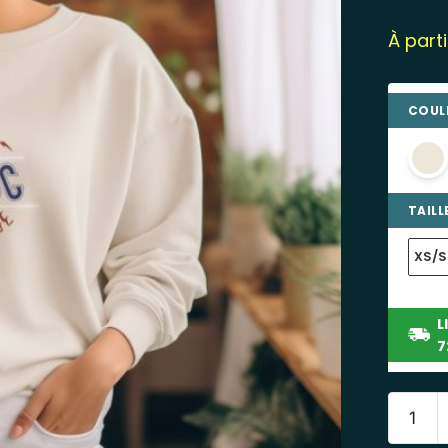
À part
COULE
TAILLE
XS/S
L
7