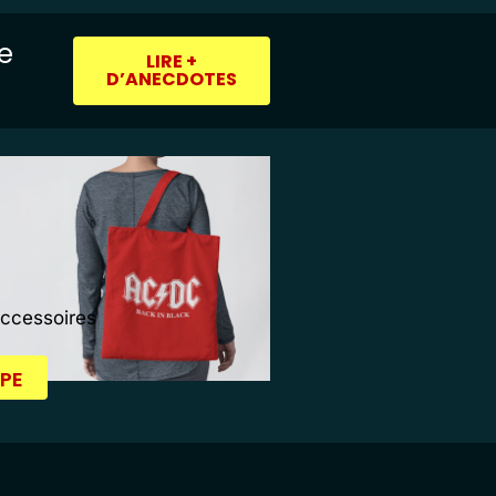
ie
LIRE +
D’ANECDOTES
Accessoires
PE