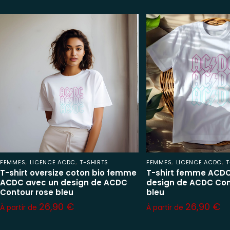
,
,
,
,
FEMMES
LICENCE ACDC
T-SHIRTS
FEMMES
LICENCE ACDC
T
T-shirt oversize coton bio femme
T-shirt femme ACDC
ACDC avec un design de ACDC
design de ACDC Con
Contour rose bleu
bleu
26,90
€
26,90
€
À partir de
À partir de