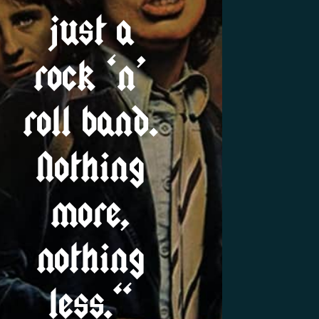
just a
rock ‘n’
roll band.
Nothing
more,
nothing
less.“