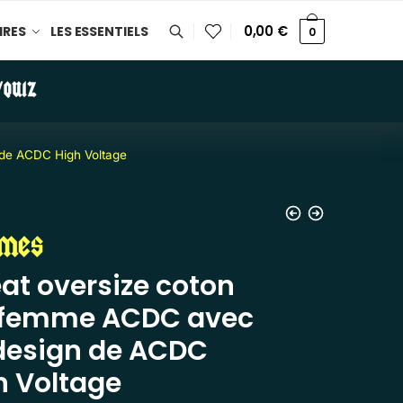
0,00
€
IRES
LES ESSENTIELS
0
/QUIZ
de ACDC High Voltage
mes
at oversize coton
 femme ACDC avec
design de ACDC
h Voltage