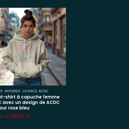
,
,
ES
HOODIES
LICENCE ACDC
t-shirt à capuche femme
 avec un design de ACDC
our rose bleu
39,90
€
tir de