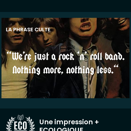
LA PHRASE CULTE
“We’re just a rock ‘n’ roll band.
Nothing more, nothing less.“
Une impression
+
ECOLOGIQUE