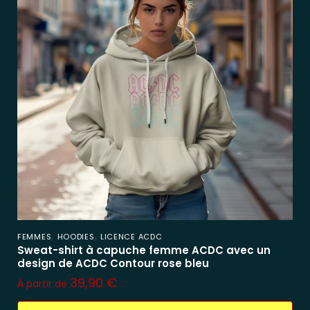
,
,
FEMMES
HOODIES
LICENCE ACDC
Sweat-shirt à capuche femme ACDC avec un
design de ACDC Contour rose bleu
39,90
€
À partir de