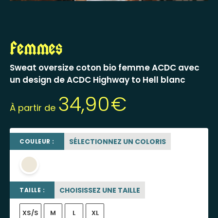
Femmes
Sweat oversize coton bio femme ACDC avec
un design de ACDC Highway to Hell blanc
34,90
€
À partir de
SÉLECTIONNEZ UN COLORIS
COULEUR :
beige sable
CHOISISSEZ UNE TAILLE
TAILLE :
XS/S
M
L
XL