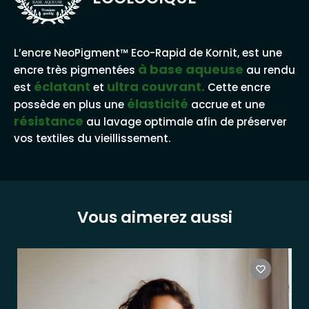
BASE AQUEUSE
L’encre NeoPigment™ Eco-Rapid de Kornit, est une
à base aqueuse
encre très pigmentées
au rendu
éclatant
ultra couvrant.
est
et
Cette encre
élasticité
possède en plus une
accrue et une
résistance
au lavage optimale afin de préserver
vos textiles du vieillissement.
Vous aimerez aussi