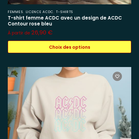
,
,
FEMMES
LICENCE ACDC
T-SHIRTS
T-shirt femme ACDC avec un design de ACDC
Contour rose bleu
26,90
€
À partir de
Choix des options