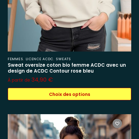
,
,
FEMMES
LICENCE ACDC
SWEATS
Sweat oversize coton bio femme ACDC avec un
design de ACDC Contour rose bleu
34,90
€
À partir de
Choix des options