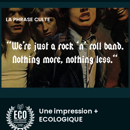
LA PHRASE CULTE
“We’re just a rock ‘n’ roll band.
Nothing more, nothing less.“
Une impression
+
ECOLOGIQUE
BASE AQUEUSE