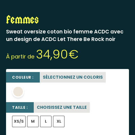
Femmes
Sweat oversize coton bio femme ACDC avec
un design de ACDC Let There Be Rock noir
34,90
€
À partir de
SÉLECTIONNEZ UN COLORIS
COULEUR :
beige sable
CHOISISSEZ UNE TAILLE
TAILLE :
XS/S
M
L
XL