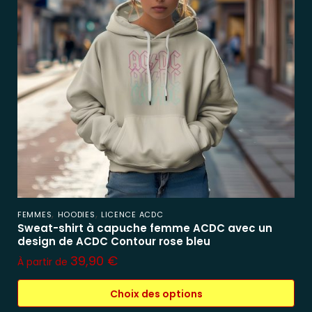
,
,
FEMMES
HOODIES
LICENCE ACDC
Sweat-shirt à capuche femme ACDC avec un
design de ACDC Contour rose bleu
39,90
€
À partir de
Choix des options