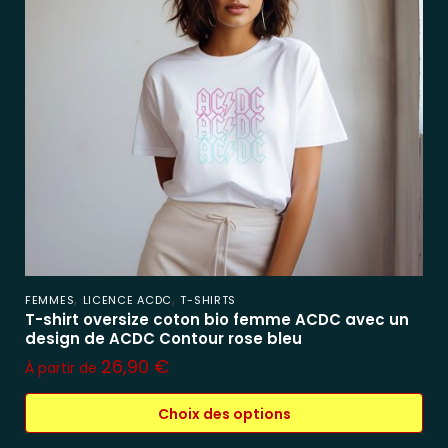
,
,
FEMMES
LICENCE ACDC
T-SHIRTS
T-shirt oversize coton bio femme ACDC avec un
design de ACDC Contour rose bleu
26,90
€
À partir de
Choix des options