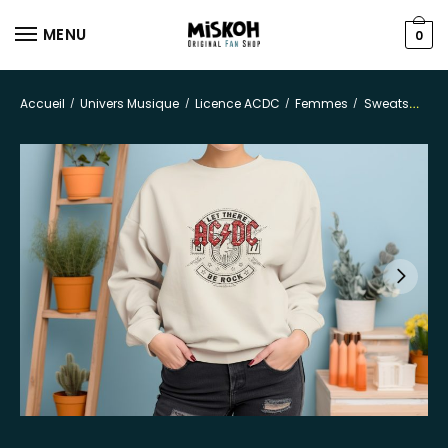
MENU
0
Accueil
Univers Musique
Licence ACDC
Femmes
Sweats
/
/
/
/
Swe