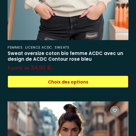
,
,
FEMMES
LICENCE ACDC
SWEATS
Sweat oversize coton bio femme ACDC avec un
design de ACDC Contour rose bleu
34,90
€
À partir de
Choix des options