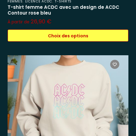
,
,
FEMMES
LICENCE ACDC
T-SHIRTS
T-shirt femme ACDC avec un design de ACDC
Contour rose bleu
26,90
€
À partir de
Choix des options