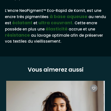
L’encre NeoPigment™ Eco-Rapid de Kornit, est une
à base aqueuse
encre très pigmentées
au rendu
éclatant
ultra couvrant.
est
et
Cette encre
élasticité
possède en plus une
accrue et une
résistance
au lavage optimale afin de préserver
vos textiles du vieillissement.
Vous aimerez aussi