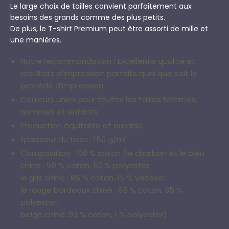
Le large choix de tailles convient parfaitement aux
besoins des grands comme des plus petits.
De plus, le T-shirt Premium peut être assorti de mille et
une manières.
Notre recommandation ! Excellente qualité et
résultats d’impression parfaits quel que soit le
procédé d’impression
Couleurs unies pour toutes les tailles femmes,
hommes et enfants
Production équitable et durable
Épaisseur du tissu : 150 g/m²
Composition : 100 % coton (le charbon et le bleu
chiné : 50 % coton, 50 % polyester;
le gris chiné : 85 % coton, 15 % viscose;
le rouge bordeaux chiné : 65 % coton, 35 %
polyester;
beige chiné: 99 % coton, 1 % polyester)