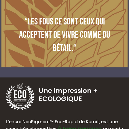
“Les fous ce sont ceux qui
acceptent de vivre comme du
bétail.“
Une impression
+
ECOLOGIQUE
BASE AQUEUSE
L’encre NeoPigment™ Eco-Rapid de Kornit, est une
à base aqueuse
encre très pigmentées
au rendu