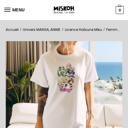
MENU
0
Accueil
Univers MANGA, ANIME
Licence Hatsune Miku
Femmes
T
/
/
/