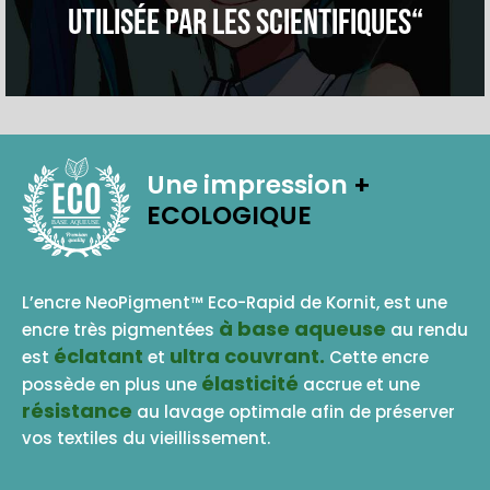
utilisée par les scientifiques“
Une impression
+
ECOLOGIQUE
BASE AQUEUSE
L’encre NeoPigment™ Eco-Rapid de Kornit, est une
à base aqueuse
encre très pigmentées
au rendu
éclatant
ultra couvrant.
est
et
Cette encre
élasticité
possède en plus une
accrue et une
résistance
au lavage optimale afin de préserver
vos textiles du vieillissement.