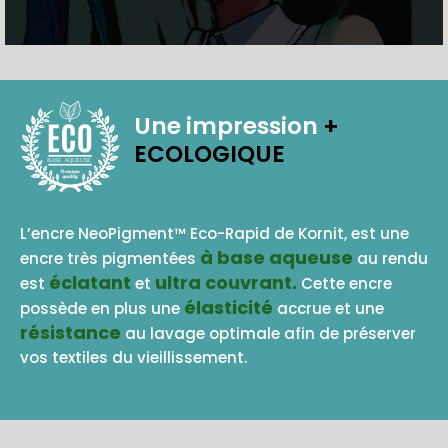
Une impression
+
ECOLOGIQUE
BASE AQUEUSE
L’encre NeoPigment™ Eco-Rapid de Kornit, est une
à base aqueuse
encre très pigmentées
au rendu
éclatant
ultra couvrant.
est
et
Cette encre
élasticité
possède en plus une
accrue et une
résistance
au lavage optimale afin de préserver
vos textiles du vieillissement.