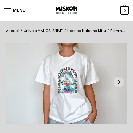
MENU
0
Accueil
Univers MANGA, ANIME
Licence Hatsune Miku
Femmes
T
/
/
/