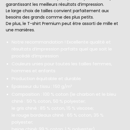
garantissant les meilleurs résultats d’impression.
Le large choix de tailles convient parfaitement aux
besoins des grands comme des plus petits.
De plus, le T-shirt Premium peut être assorti de mille et
une manières.
Notre recommandation ! Excellente qualité et
résultats d’impression parfaits quel que soit le
procédé d’impression
Couleurs unies pour toutes les tailles femmes,
hommes et enfants
Production équitable et durable
Épaisseur du tissu : 150 g/m²
Composition : 100 % coton (le charbon et le bleu
chiné : 50 % coton, 50 % polyester;
le gris chiné : 85 % coton, 15 % viscose;
le rouge bordeaux chiné : 65 % coton, 35 %
polyester;
beige chiné: 99 % coton, 1 % polyester)