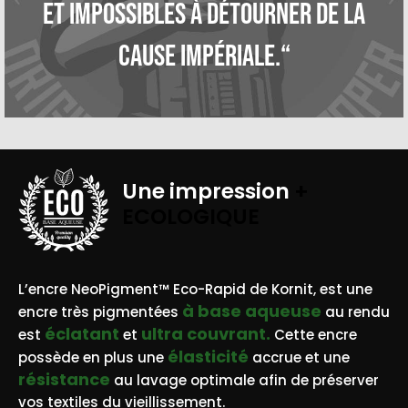
et impossibles à détourner de la
cause impériale.“
Une impression
+
ECOLOGIQUE
BASE AQUEUSE
L’encre NeoPigment™ Eco-Rapid de Kornit, est une
à base aqueuse
encre très pigmentées
au rendu
éclatant
ultra couvrant.
est
et
Cette encre
élasticité
possède en plus une
accrue et une
résistance
au lavage optimale afin de préserver
vos textiles du vieillissement.