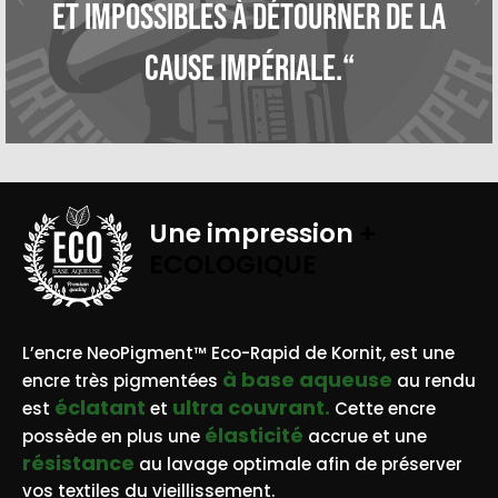
et impossibles à détourner de la
cause impériale.“
Une impression
+
ECOLOGIQUE
BASE AQUEUSE
L’encre NeoPigment™ Eco-Rapid de Kornit, est une
à base aqueuse
encre très pigmentées
au rendu
éclatant
ultra couvrant.
est
et
Cette encre
élasticité
possède en plus une
accrue et une
résistance
au lavage optimale afin de préserver
vos textiles du vieillissement.