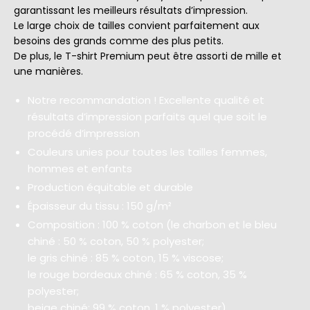
garantissant les meilleurs résultats d’impression.
Le large choix de tailles convient parfaitement aux
besoins des grands comme des plus petits.
De plus, le T-shirt Premium peut être assorti de mille et
une manières.
Notre recommandation ! Excellente qualité et
résultats d’impression parfaits quel que soit le
procédé d’impression
Couleurs unies pour toutes les tailles femmes,
hommes et enfants
Production équitable et durable
Épaisseur du tissu : 150 g/m²
Composition : 100 % coton (le charbon et le bleu
chiné : 50 % coton, 50 % polyester;
le gris chiné : 85 % coton, 15 % viscose;
le rouge bordeaux chiné : 65 % coton, 35 %
polyester;
beige chiné: 99 % coton, 1 % polyester)