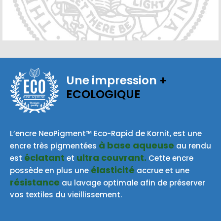
Une impression
+
ECOLOGIQUE
BASE AQUEUSE
L’encre NeoPigment™ Eco-Rapid de Kornit, est une
à base aqueuse
encre très pigmentées
au rendu
éclatant
ultra couvrant.
est
et
Cette encre
élasticité
possède en plus une
accrue et une
résistance
au lavage optimale afin de préserver
vos textiles du vieillissement.