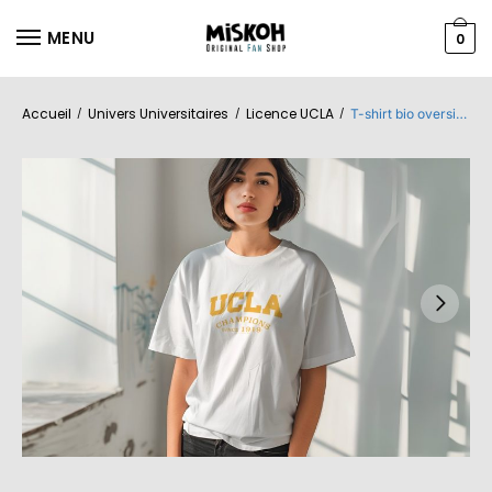
MENU
0
Accueil
Univers Universitaires
Licence UCLA
/
/
/
T-shirt bio oversize Femme UCLA avec un design de UCLA Since 1919