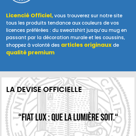
Licencié Officiel,
vous trouverez sur notre site
tous les produits tendance aux couleurs de vos
licences préférées : du sweatshirt jusqu’au mug en
passant par la décoration murale et les coussins,
articles originaux
shoppez à volonté des
de
qualité premium
LA DEVISE OFFICIELLE
“Fiat Lux : Que la lumière soit.“