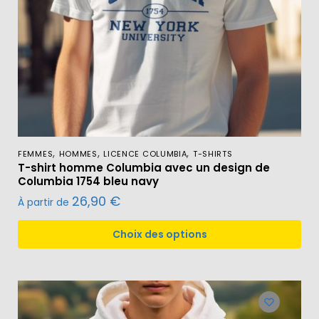
,
,
,
FEMMES
HOMMES
LICENCE COLUMBIA
T-SHIRTS
T-shirt homme Columbia avec un design de
Columbia 1754 bleu navy
26,90
€
À partir de
Choix des options