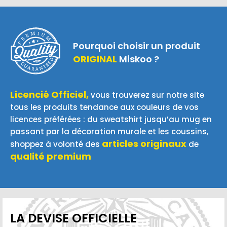
Pourquoi choisir un produit
ORIGINAL
Miskoo ?
Licencié Officiel,
vous trouverez sur notre site
tous les produits tendance aux couleurs de vos
licences préférées : du sweatshirt jusqu’au mug en
passant par la décoration murale et les coussins,
articles originaux
shoppez à volonté des
de
qualité premium
LA DEVISE OFFICIELLE