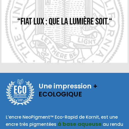
“Fiat Lux : Que la lumière soit.“
Une impression
+
ECOLOGIQUE
BASE AQUEUSE
L’encre NeoPigment™ Eco-Rapid de Kornit, est une
à base aqueuse
encre très pigmentées
au rendu