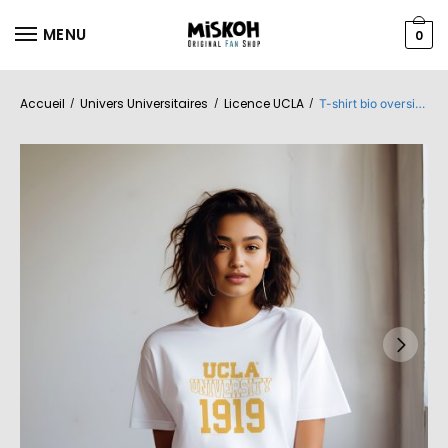
MENU
0
Accueil
Univers Universitaires
Licence UCLA
/
/
/
T-shirt bio oversize Femme UCLA avec un design de UCLA University 1919 jaune