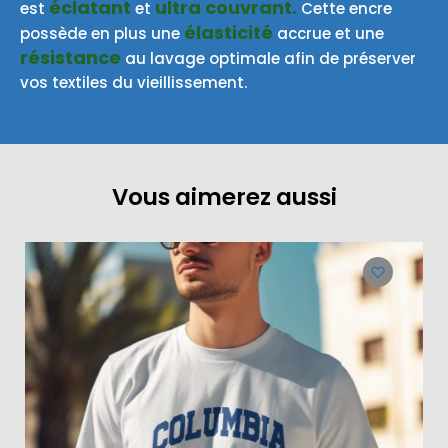
éclatant
ultra couvrant.
est
et
Cette encre
élasticité
possède en plus une
accrue et une
résistance
au lavage optimale afin de préserver
vos textiles du vieillissement.
Vous aimerez aussi