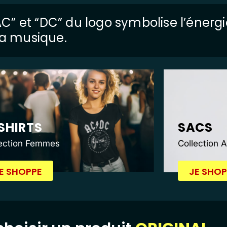
 “AC” et “DC” du logo symbolise l’énerg
 la musique.
SHIRTS
SACS
lection Femmes
Collection 
E SHOPPE
JE SHOP