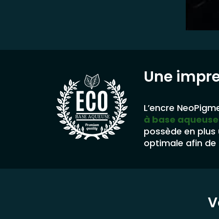
Une impr
L’encre NeoPigme
à base aqueuse
BASE AQUEUSE
possède en plus
optimale afin de 
V