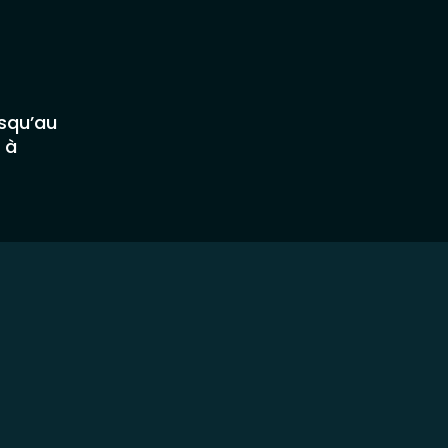
usqu’au
 à