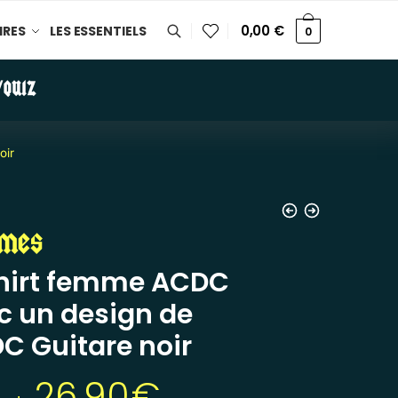
0,00
€
IRES
LES ESSENTIELS
0
/QUIZ
oir
mes
hirt femme ACDC
c un design de
C Guitare noir
26,90
€