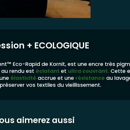
ession
+ ECOLOGIQUE
nt™ Eco-Rapid de Kornit, est une encre très pig
au rendu est
éclatant
et
ultra couvrant.
Cette 
 une
élasticité
accrue et une
résistance
au lavag
préserver vos textiles du vieillissement.
ous aimerez aussi