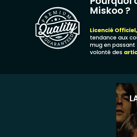
Pourquoi 
Miskoo ?
Licencié Officiel
tendance aux cou
mug en passant p
volonté des
arti
L