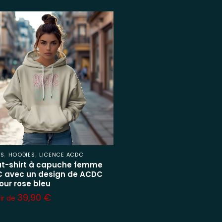
,
,
ES
HOODIES
LICENCE ACDC
t-shirt à capuche femme
 avec un design de ACDC
our rose bleu
39,90
€
tir de