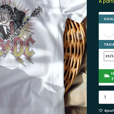
À part
COULE
TAILLE
XS/S
L
7
Ajoute