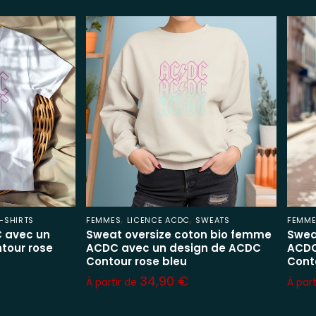
,
,
-SHIRTS
FEMMES
LICENCE ACDC
SWEATS
FEMM
 avec un
Sweat oversize coton bio femme
Swea
tour rose
ACDC avec un design de ACDC
ACDC
Contour rose bleu
Cont
34,90
€
À partir de
À par