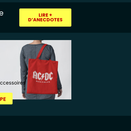
ie
LIRE +
D’ANECDOTES
Accessoires
PE