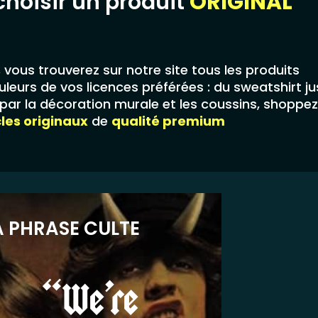
choisir un produit
ORIGINAL
,
vous trouverez sur notre site tous les produits
leurs de vos licences préférées : du sweatshirt j
ar la décoration murale et les coussins, shoppez
cles originaux
de
qualité premium
A PHRASE CULTE
“We’re