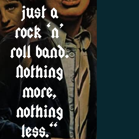
just a
rock ‘n’
roll band.
Nothing
more,
nothing
less.“