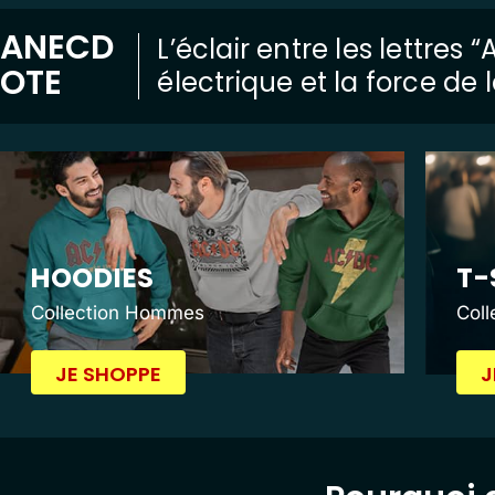
ANECD
L’éclair entre les lettres
OTE
électrique et la force de
HOODIES
T-
Collection Hommes
Col
JE SHOPPE
J