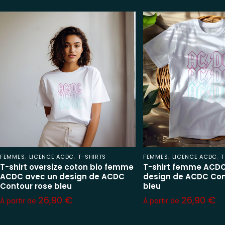
,
,
,
,
FEMMES
LICENCE ACDC
T-SHIRTS
FEMMES
LICENCE ACDC
T
T-shirt oversize coton bio femme
T-shirt femme ACDC
ACDC avec un design de ACDC
design de ACDC Con
Contour rose bleu
bleu
26,90
€
26,90
€
À partir de
À partir de