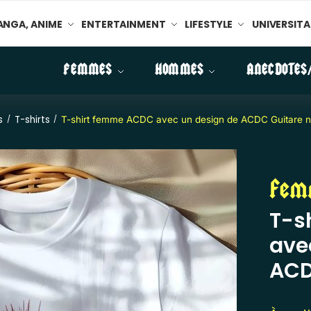
NGA, ANIME
ENTERTAINMENT
LIFESTYLE
UNIVERSITA
FEMMES
HOMMES
ANECDOTES
s
T-shirts
/
/
T-shirt femme ACDC avec un design de ACDC Guitare n
Fem
T-s
ave
ACD