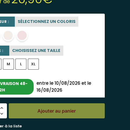
ir de
SÉLECTIONNEZ UN COLORIS
UR :
blanc
blanc cassé
rose poudré
CHOISISSEZ UNE TAILLE
 :
M
L
XL
entre le 10/08/2026 et le
IVRAISON 48-
2H
16/08/2026
Ajouter au panier
r à la liste