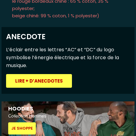
le rouge bordeaux chiné : 65 % coton, 35 %
polyester;
beige chiné: 99 % coton, 1 % polyester)
ANECDOTE
L’éclair entre les lettres “AC” et “DC” du logo
symbolise l’énergie électrique et la force de la
musique.
LIRE + D’ANECDOTES
HOODIES
Collection Hommes
JE SHOPPE