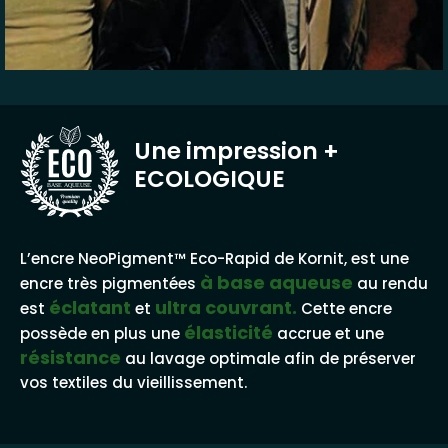
Une impression
+
ECOLOGIQUE
BASE AQUEUSE
L’encre NeoPigment™ Eco-Rapid de Kornit, est une
à base aqueuse
encre très pigmentées
au rendu
éclatant
ultra couvrant.
est
et
Cette encre
élasticité
possède en plus une
accrue et une
résistance
au lavage optimale afin de préserver
vos textiles du vieillissement.