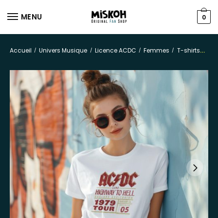
MENU
0
Accueil
Univers Musique
Licence ACDC
Femmes
T-shirts
/
/
/
/
T-s