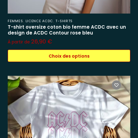
,
,
FEMMES
LICENCE ACDC
T-SHIRTS
T-shirt oversize coton bio femme ACDC avec un
design de ACDC Contour rose bleu
26,90
€
À partir de
Choix des options