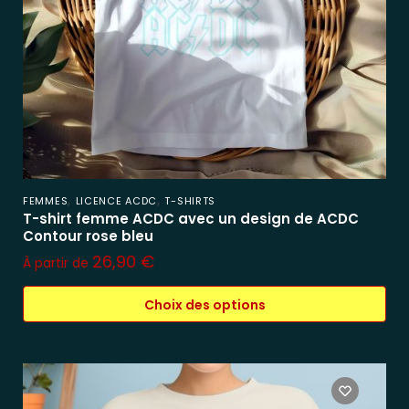
,
,
FEMMES
LICENCE ACDC
T-SHIRTS
T-shirt femme ACDC avec un design de ACDC
Contour rose bleu
26,90
€
À partir de
Choix des options