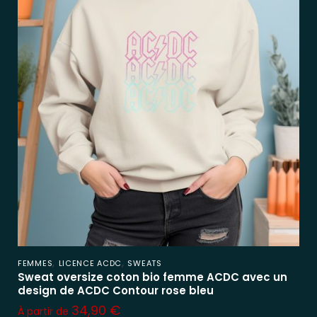
,
,
FEMMES
LICENCE ACDC
SWEATS
Sweat oversize coton bio femme ACDC avec un
design de ACDC Contour rose bleu
34,90
€
À partir de