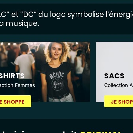
 “AC” et “DC” du logo symbolise l’énerg
 la musique.
SHIRTS
SACS
lection Femmes
Collection 
E SHOPPE
JE SHOP