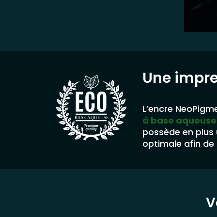
Une impr
L’encre NeoPigme
à base aqueuse
BASE AQUEUSE
possède en plus
optimale afin de 
V