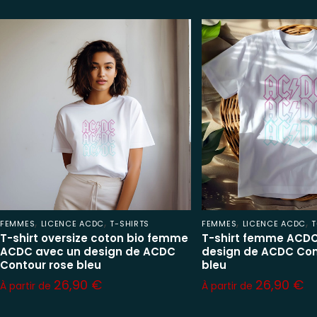
,
,
,
,
FEMMES
LICENCE ACDC
T-SHIRTS
FEMMES
LICENCE ACDC
T
T-shirt oversize coton bio femme
T-shirt femme ACDC
ACDC avec un design de ACDC
design de ACDC Con
Contour rose bleu
bleu
26,90
€
26,90
€
À partir de
À partir de