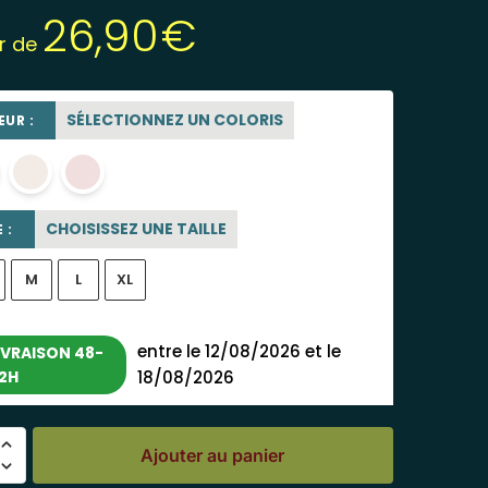
26,90
€
ir de
SÉLECTIONNEZ UN COLORIS
UR :
blanc
blanc cassé
rose poudré
CHOISISSEZ UNE TAILLE
 :
M
L
XL
entre le 12/08/2026 et le
IVRAISON 48-
2H
18/08/2026
Ajouter au panier