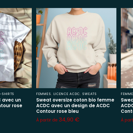
,
,
-SHIRTS
FEMMES
LICENCE ACDC
SWEATS
FEMM
 avec un
Sweat oversize coton bio femme
Swea
tour rose
ACDC avec un design de ACDC
ACDC
Contour rose bleu
Cont
34,90
€
À partir de
À par