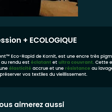
ession
+ ECOLOGIQUE
nt™ Eco-Rapid de Kornit, est une encre très pig
au rendu est
éclatant
et
ultra couvrant.
Cette 
 une
élasticité
accrue et une
résistance
au lavag
préserver vos textiles du vieillissement.
ous aimerez aussi