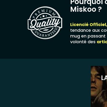
Pourquoi 
Miskoo ?
Licencié Officiel
tendance aux cou
mug en passant p
volonté des
arti
L