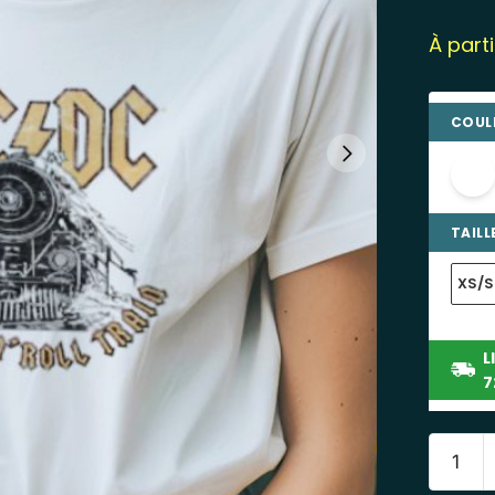
À part
COULE
TAILLE
XS/S
L
7