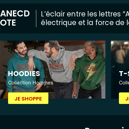
ANECD
L’éclair entre les lettres
OTE
électrique et la force de
HOODIES
T-
Collection Hommes
Col
JE SHOPPE
J