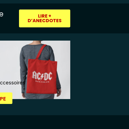
ie
LIRE +
D’ANECDOTES
Accessoires
PE