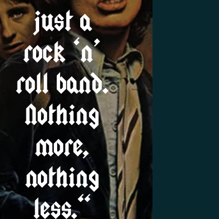
just a
rock ‘n’
roll band.
Nothing
more,
nothing
less.“