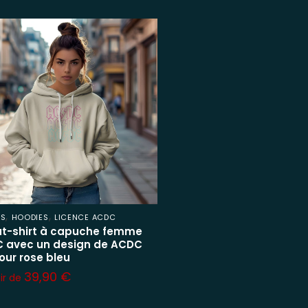
,
,
ES
HOODIES
LICENCE ACDC
t-shirt à capuche femme
 avec un design de ACDC
our rose bleu
39,90
€
tir de