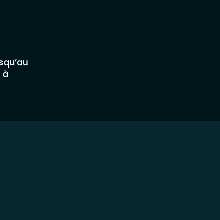
usqu’au
 à