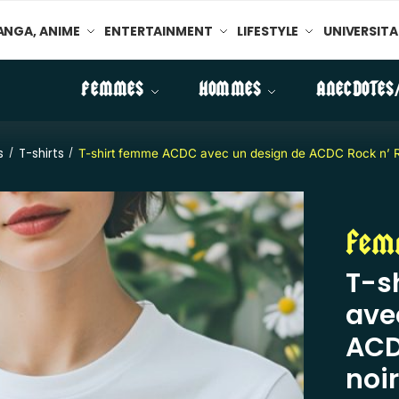
NGA, ANIME
ENTERTAINMENT
LIFESTYLE
UNIVERSITA
FEMMES
HOMMES
ANECDOTES
s
T-shirts
/
/
T-shirt femme ACDC avec un design de ACDC Rock n’ Rol
Fem
T-s
ave
ACD
noir