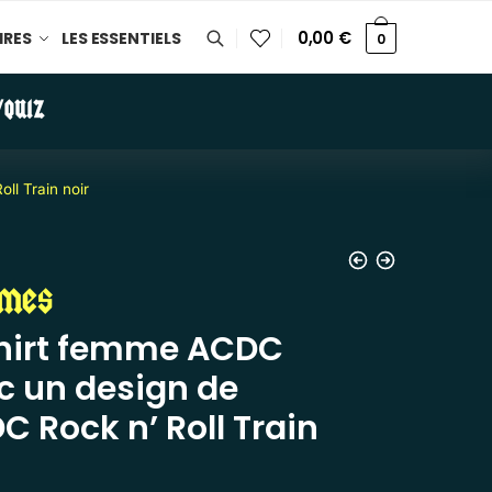
0,00
€
IRES
LES ESSENTIELS
0
/QUIZ
l Train noir
mes
hirt femme ACDC
c un design de
C Rock n’ Roll Train