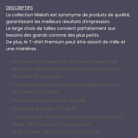
DESCRIPTIFS
La collection Miskoh est synonyme de produits de qualité,
garantissant les meilleurs résultats d’impression.
Le large choix de tailles convient parfaitement aux
besoins des grands comme des plus petits.
De plus, le T-shirt Premium peut être assorti de mille et
une manières.
Notre recommandation ! Excellente qualité et
résultats d’impression parfaits quel que soit le
procédé d’impression
Couleurs unies pour toutes les tailles femmes,
hommes et enfants
Production équitable et durable
Épaisseur du tissu : 150 g/m²
Composition : 100 % coton (le charbon et le bleu
chiné : 50 % coton, 50 % polyester;
le gris chiné : 85 % coton, 15 % viscose;