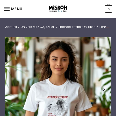
MENU
0
Accueil
Univers MANGA, ANIME
Licence Attack On Titan
Femmes
/
/
/