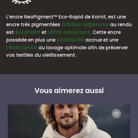
L’encre NeoPigment™ Eco-Rapid de Kornit, est une
à base aqueuse
encre très pigmentées
au rendu
éclatant
ultra couvrant.
est
et
Cette encre
élasticité
possède en plus une
accrue et une
résistance
au lavage optimale afin de préserver
vos textiles du vieillissement.
Vous aimerez aussi