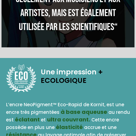
artistes, mais est également
utilisée par les scientifiques“
Une impression
+
ECOLOGIQUE
BASE AQUEUSE
L’encre NeoPigment™ Eco-Rapid de Kornit, est une
à base aqueuse
encre très pigmentées
au rendu
éclatant
ultra couvrant.
est
et
Cette encre
élasticité
possède en plus une
accrue et une
résistance
au lavage optimale afin de préserver