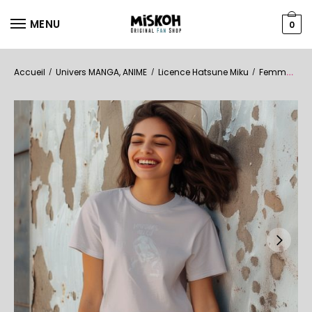
MENU
0
Accueil
Univers MANGA, ANIME
Licence Hatsune Miku
Femmes
T
/
/
/