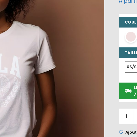
À part
COULE
TAILLE
XS/S
L
7
Ajoute