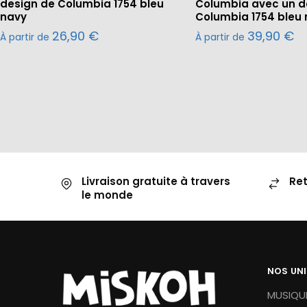
design de Columbia 1754 bleu
Columbia avec un d
navy
Columbia 1754 bleu
26,90
€
39,90
€
À partir de
À partir de
Livraison gratuite à travers
Ret
le monde
NOS UN
MUSIQUE