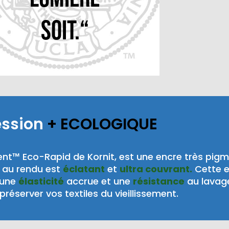
soit.“
ession
+ ECOLOGIQUE
nt™ Eco-Rapid de Kornit, est une encre très pig
au rendu est
éclatant
et
ultra couvrant.
Cette 
 une
élasticité
accrue et une
résistance
au lavag
préserver vos textiles du vieillissement.