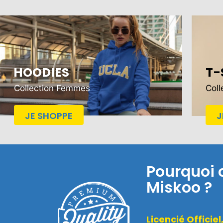
HOODIES
T-
Collection Femmes
Col
JE SHOPPE
J
Pourquoi 
Miskoo ?
Licencié Officiel