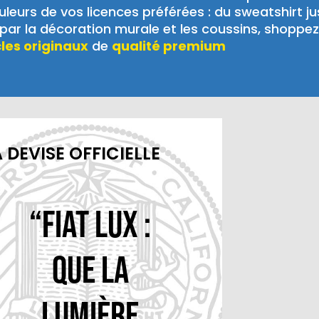
leurs de vos licences préférées : du sweatshirt j
ar la décoration murale et les coussins, shoppez
cles originaux
de
qualité premium
 DEVISE OFFICIELLE
“Fiat Lux :
Que la
lumière