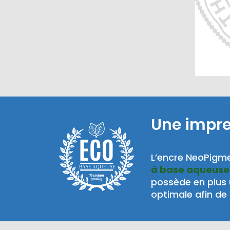
Une impr
L’encre NeoPigme
à base aqueuse
BASE AQUEUSE
possède en plus
optimale afin de 