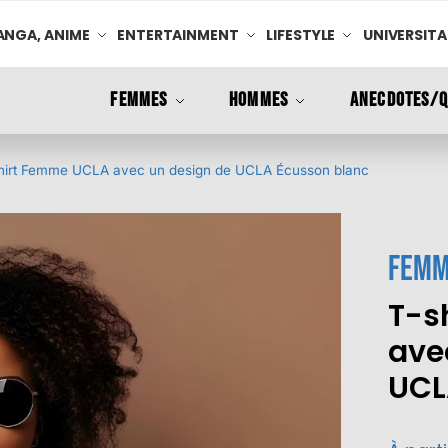
NGA, ANIME
ENTERTAINMENT
LIFESTYLE
UNIVERSITA
FEMMES
HOMMES
ANECDOTES/Q
hirt Femme UCLA avec un design de UCLA Écusson blanc
Femm
T-s
ave
UCL