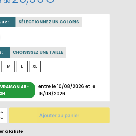
ir de
SÉLECTIONNEZ UN COLORIS
UR :
rose poudré
CHOISISSEZ UNE TAILLE
 :
M
L
XL
entre le 10/08/2026 et le
IVRAISON 48-
2H
16/08/2026
Ajouter au panier
r à la liste