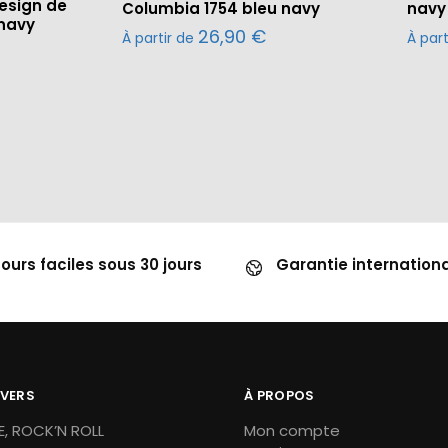
esign de
Columbia 1754 bleu navy
navy
 navy
26,90
€
À partir de
À par
ours faciles sous 30 jours
Garantie internation
IVERS
À PROPOS
, ROCK’N ROLL
Mon compte