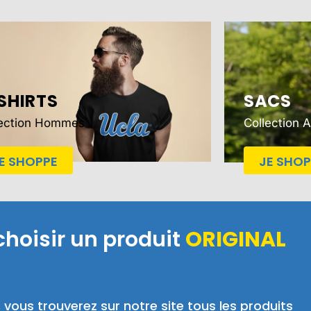
SHIRTS
SACS
lection Hommes
Collection 
E SHOPPE
JE SHOP
choisir un produit
ORIGINAL
,
vous trouverez sur notre site tous les produits