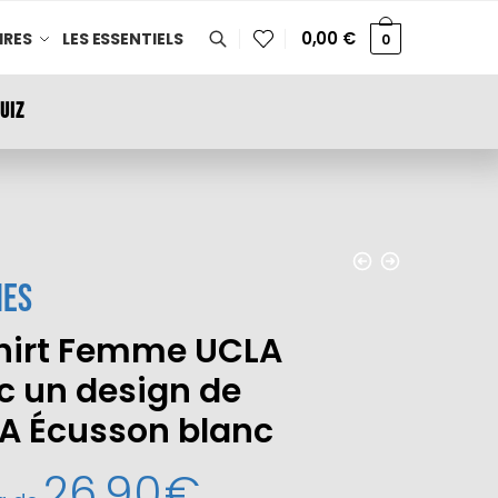
0,00
€
IRES
LES ESSENTIELS
0
UIZ
es
hirt Femme UCLA
c un design de
A Écusson blanc
26,90
€