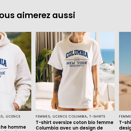
ous aimerez aussi
,
,
,
ES
LICENCE
FEMMES
LICENCE COLUMBIA
T-SHIRTS
FEMM
T-shirt oversize coton bio femme
T-sh
uche homme
Columbia avec un design de
desi