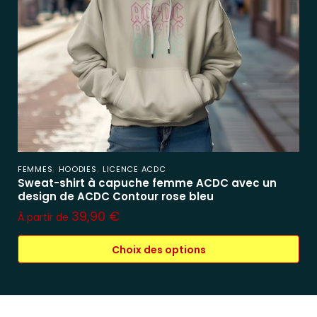
,
,
FEMMES
HOODIES
LICENCE ACDC
Sweat-shirt à capuche femme ACDC avec un
design de ACDC Contour rose bleu
39,90
€
À partir de
Choix des options