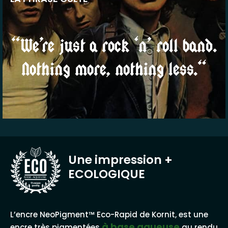
“We’re just a rock ‘n’ roll band.
Nothing more, nothing less.“
Une impression
+
ECOLOGIQUE
BASE AQUEUSE
L’encre NeoPigment™ Eco-Rapid de Kornit, est une
à base aqueuse
encre très pigmentées
au rendu