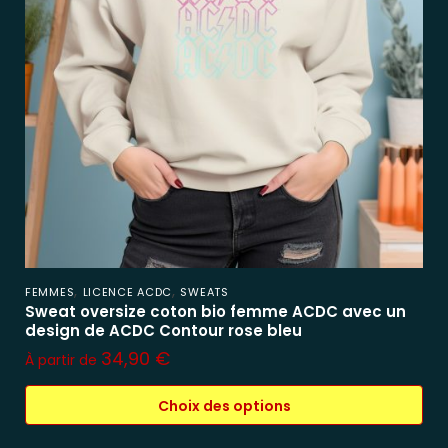
,
,
FEMMES
LICENCE ACDC
SWEATS
Sweat oversize coton bio femme ACDC avec un
design de ACDC Contour rose bleu
34,90
€
À partir de
Choix des options