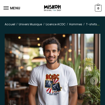
MENU
0
Accueil
Univers Musique
Licence ACDC
Hommes
T-shirts
/
/
/
/
T-s