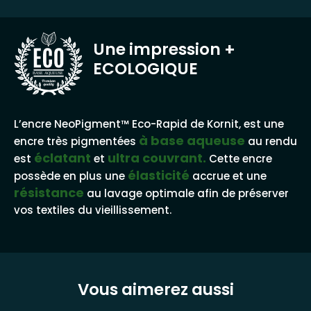
Une impression
+
ECOLOGIQUE
BASE AQUEUSE
L’encre NeoPigment™ Eco-Rapid de Kornit, est une
à base aqueuse
encre très pigmentées
au rendu
éclatant
ultra couvrant.
est
et
Cette encre
élasticité
possède en plus une
accrue et une
résistance
au lavage optimale afin de préserver
vos textiles du vieillissement.
Vous aimerez aussi