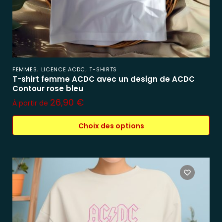
,
,
FEMMES
LICENCE ACDC
T-SHIRTS
T-shirt femme ACDC avec un design de ACDC
Contour rose bleu
26,90
€
À partir de
Choix des options