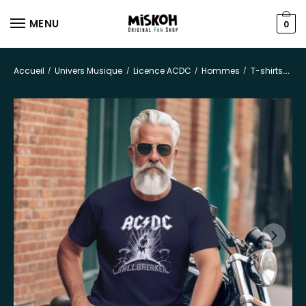
MENU
0
Accueil
Univers Musique
Licence ACDC
Hommes
T-shirts
/
/
/
/
T-s