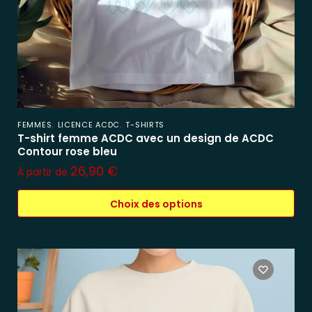
,
,
FEMMES
LICENCE ACDC
T-SHIRTS
T-shirt femme ACDC avec un design de ACDC
Contour rose bleu
26,90
€
À partir de
Choix des options