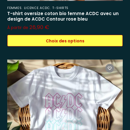
,
,
FEMMES
LICENCE ACDC
T-SHIRTS
T-shirt oversize coton bio femme ACDC avec un
design de ACDC Contour rose bleu
26,90
€
À partir de
Choix des options