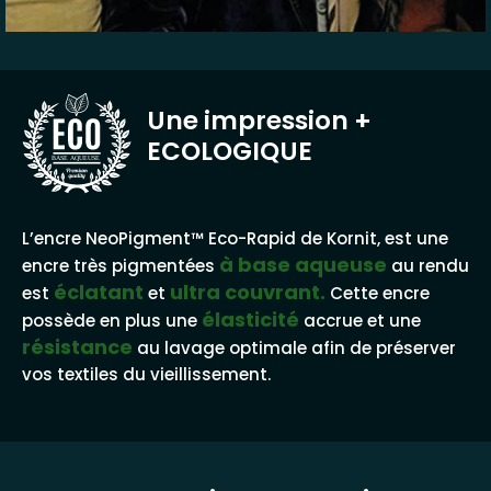
Une impression
+
ECOLOGIQUE
BASE AQUEUSE
L’encre NeoPigment™ Eco-Rapid de Kornit, est une
à base aqueuse
encre très pigmentées
au rendu
éclatant
ultra couvrant.
est
et
Cette encre
élasticité
possède en plus une
accrue et une
résistance
au lavage optimale afin de préserver
vos textiles du vieillissement.