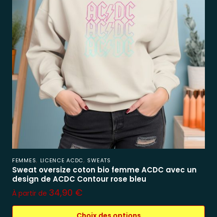
,
,
FEMMES
LICENCE ACDC
SWEATS
Sweat oversize coton bio femme ACDC avec un
design de ACDC Contour rose bleu
34,90
€
À partir de
Choix des options