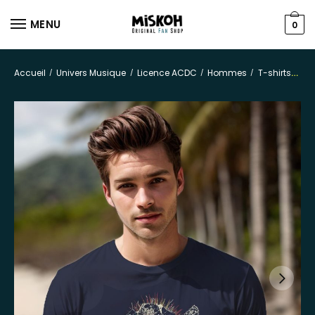
MENU
0
Accueil
Univers Musique
Licence ACDC
Hommes
T-shirts
/
/
/
/
T-s