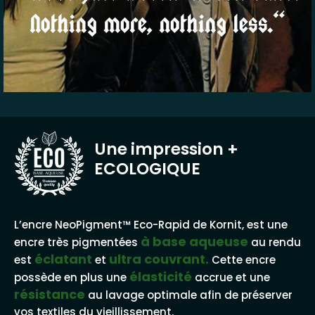
Nothing more, nothing less.“
Une impression
+
ECOLOGIQUE
BASE AQUEUSE
L’encre NeoPigment™ Eco-Rapid de Kornit, est une
à base aqueuse
encre très pigmentées
au rendu
éclatant
ultra couvrant.
est
et
Cette encre
élasticité
possède en plus une
accrue et une
résistance
au lavage optimale afin de préserver
vos textiles du vieillissement.