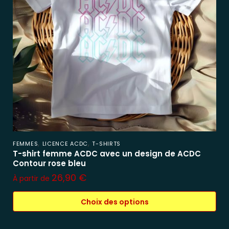
,
,
FEMMES
LICENCE ACDC
T-SHIRTS
T-shirt femme ACDC avec un design de ACDC
Contour rose bleu
26,90
€
À partir de
Choix des options