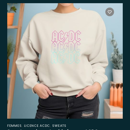
,
,
FEMMES
LICENCE ACDC
SWEATS