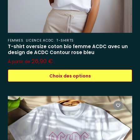
,
,
FEMMES
LICENCE ACDC
T-SHIRTS
T-shirt oversize coton bio femme ACDC avec un
design de ACDC Contour rose bleu
26,90
€
À partir de
Choix des options