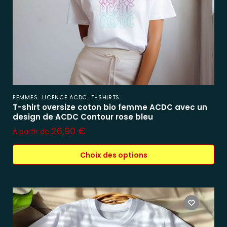
,
,
FEMMES
LICENCE ACDC
T-SHIRTS
T-shirt oversize coton bio femme ACDC avec un
design de ACDC Contour rose bleu
26,90
€
À partir de
Choix des options