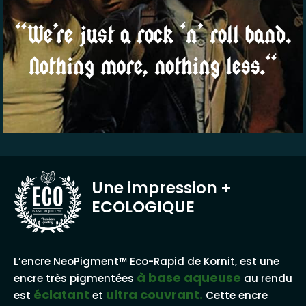
“We’re just a rock ‘n’ roll band.
Nothing more, nothing less.“
Une impression
+
ECOLOGIQUE
BASE AQUEUSE
L’encre NeoPigment™ Eco-Rapid de Kornit, est une
à base aqueuse
encre très pigmentées
au rendu
éclatant
ultra couvrant.
est
et
Cette encre