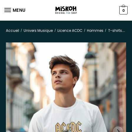
MENU
0
Accueil
Univers Musique
Licence ACDC
Hommes
T-shirts
/
/
/
/
T-s