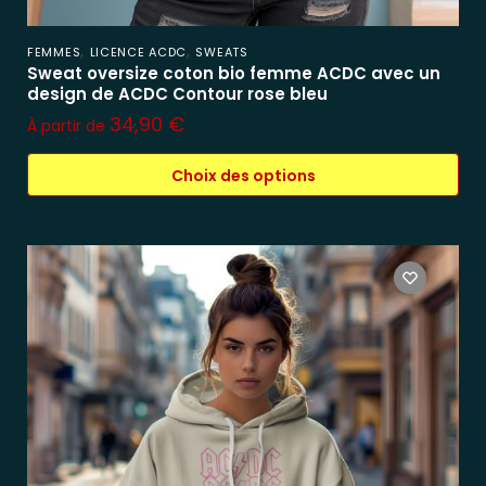
,
,
FEMMES
LICENCE ACDC
SWEATS
Sweat oversize coton bio femme ACDC avec un
design de ACDC Contour rose bleu
34,90
€
À partir de
Choix des options