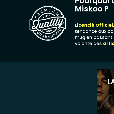
Pourquoi 
Miskoo ?
Licencié Officiel
tendance aux cou
mug en passant p
volonté des
arti
L