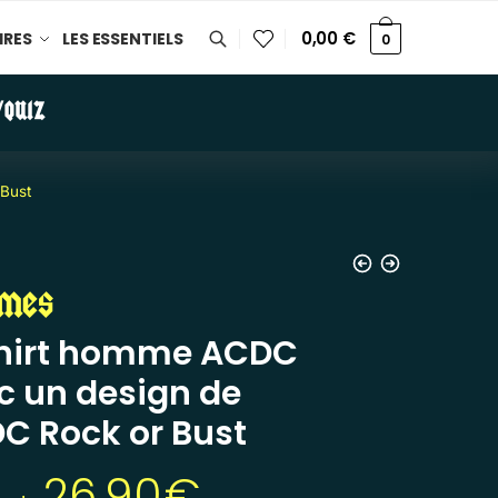
0,00
€
IRES
LES ESSENTIELS
0
/QUIZ
Bust
mes
hirt homme ACDC
c un design de
C Rock or Bust
26,90
€