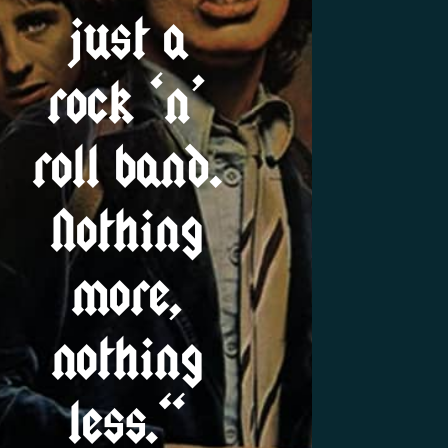
just a
rock ‘n’
roll band.
Nothing
more,
nothing
less.“