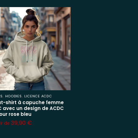
,
,
ES
HOODIES
LICENCE ACDC
t-shirt à capuche femme
 avec un design de ACDC
our rose bleu
39,90
€
tir de