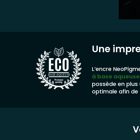
Une impr
L’encre NeoPigme
à base aqueuse
BASE AQUEUSE
possède en plus
optimale afin de 
V