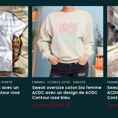
,
,
-SHIRTS
FEMMES
LICENCE ACDC
SWEATS
FEMM
 avec un
Sweat oversize coton bio femme
Swea
tour rose
ACDC avec un design de ACDC
ACDC
Contour rose bleu
Cont
34,90
€
À partir de
À par