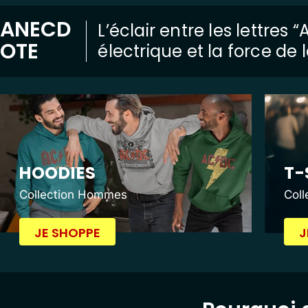
ANECD
L’éclair entre les lettres
OTE
électrique et la force de
HOODIES
T-
Collection Hommes
Col
JE SHOPPE
J