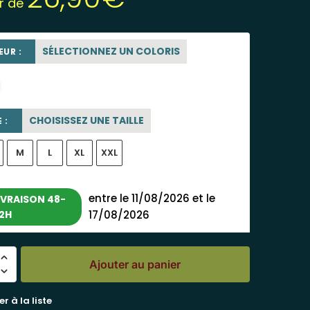
ir de
SÉLECTIONNEZ UN COLORIS
UR :
blanc
CHOISISSEZ UNE TAILLE
 :
M
L
XL
XXL
entre le 11/08/2026 et le
IVRAISON 48-
2H
17/08/2026
Ajouter au panier
r à la liste