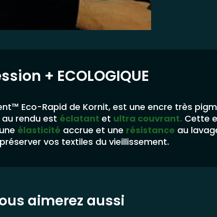
ession
+ ECOLOGIQUE
nt™ Eco-Rapid de Kornit, est une encre très pig
au rendu est
éclatant
et
ultra couvrant.
Cette 
 une
élasticité
accrue et une
résistance
au lavag
préserver vos textiles du vieillissement.
ous aimerez aussi