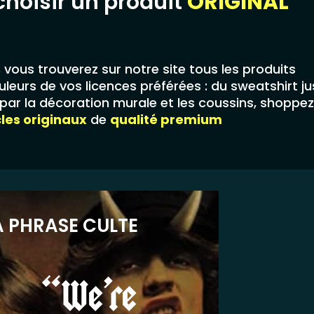
choisir un produit
ORIGINAL
,
vous trouverez sur notre site tous les produits
leurs de vos licences préférées : du sweatshirt j
ar la décoration murale et les coussins, shoppez
cles originaux
de
qualité premium
A PHRASE CULTE
“We’re