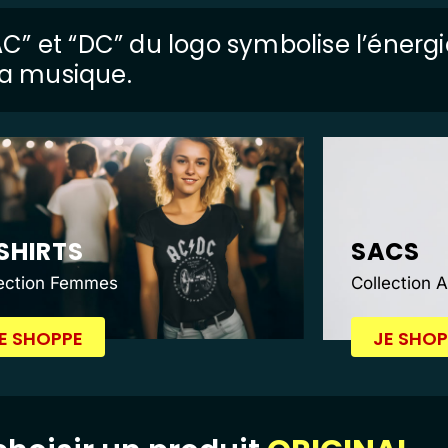
 “AC” et “DC” du logo symbolise l’énerg
 la musique.
SHIRTS
SACS
lection Femmes
Collection 
E SHOPPE
JE SHOP