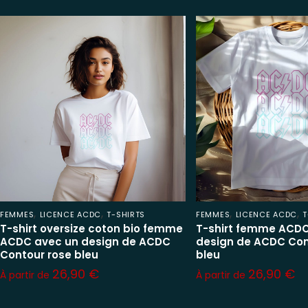
,
,
,
,
FEMMES
LICENCE ACDC
T-SHIRTS
FEMMES
LICENCE ACDC
T
T-shirt oversize coton bio femme
T-shirt femme ACDC
ACDC avec un design de ACDC
design de ACDC Con
Contour rose bleu
bleu
26,90
€
26,90
€
À partir de
À partir de