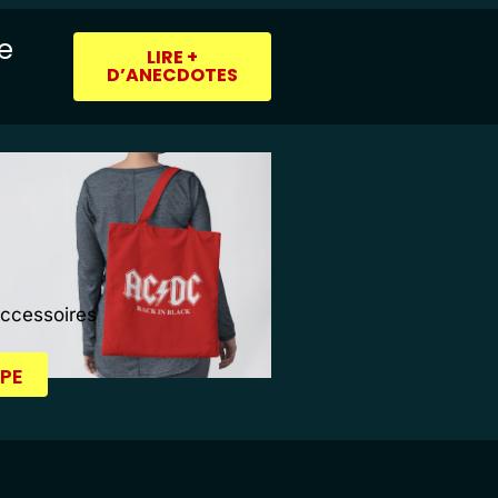
ie
LIRE +
D’ANECDOTES
Accessoires
PE