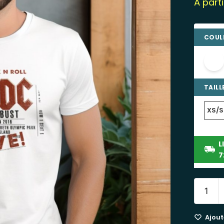
À part
COULE
TAILLE
XS/S
L
7
Ajoute