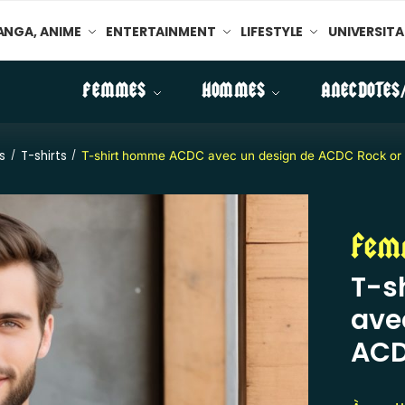
NGA, ANIME
ENTERTAINMENT
LIFESTYLE
UNIVERSITA
FEMMES
HOMMES
ANECDOTES
s
T-shirts
/
/
T-shirt homme ACDC avec un design de ACDC Rock or 
Fem
T-s
ave
ACD