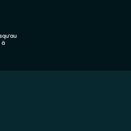
usqu’au
 à