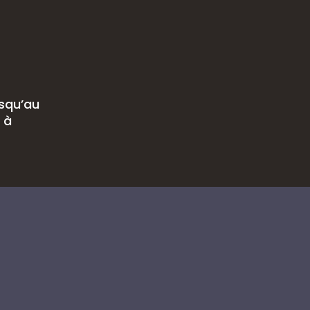
usqu’au
 à