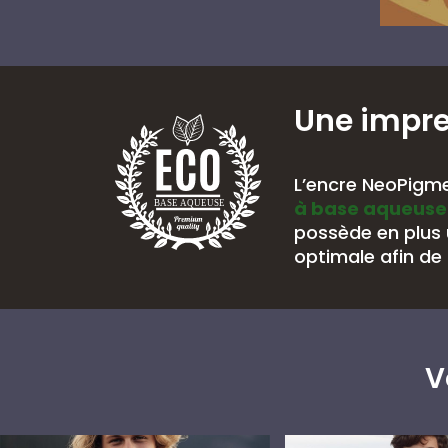
Une impr
L’encre NeoPigme
à base aqueuse
BASE AQUEUSE
possède en plus
optimale afin de 
V