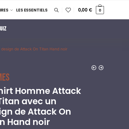
0,00
€
IRES
LES ESSENTIELS
0
UIZ
 design de Attack On Titan Hand noir
mes
hirt Homme Attack
Titan avec un
ign de Attack On
an Hand noir