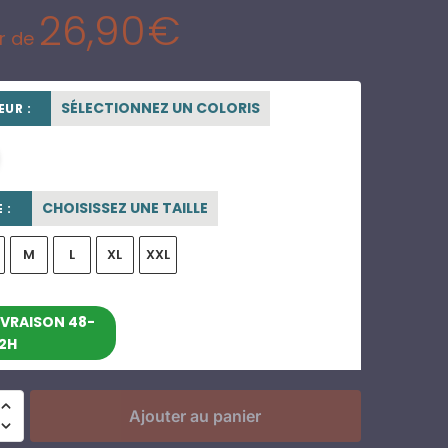
26,90
€
ir de
SÉLECTIONNEZ UN COLORIS
UR :
blanc
CHOISISSEZ UNE TAILLE
 :
M
L
XL
XXL
entre le 12/08/2026 et le
IVRAISON 48-
2H
18/08/2026
Ajouter au panier