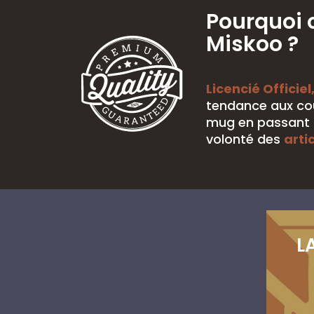
Pourquoi 
Miskoo ?
Licencié Officiel
tendance aux cou
mug en passant p
volonté des
arti
L