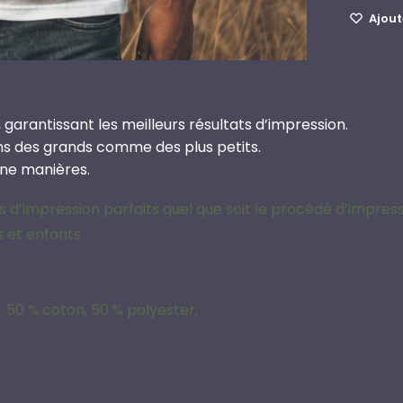
Ajoute
 garantissant les meilleurs résultats d’impression.
ins des grands comme des plus petits.
une manières.
 d’impression parfaits quel que soit le procédé d’impres
s et enfants
: 50 % coton, 50 % polyester;