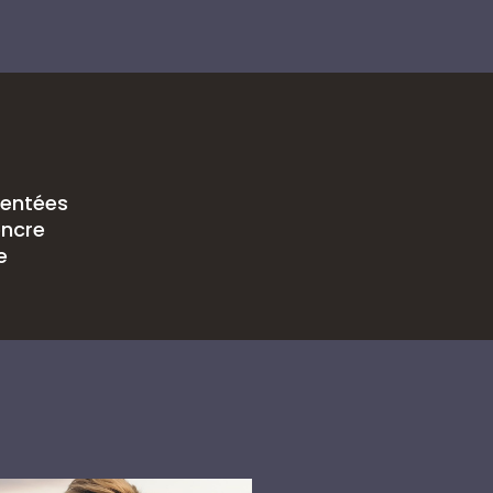
mentées
encre
e