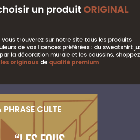
choisir un produit
ORIGINAL
,
vous trouverez sur notre site tous les produits
leurs de vos licences préférées : du sweatshirt j
ar la décoration murale et les coussins, shoppez
cles originaux
de
qualité premium
A PHRASE CULTE