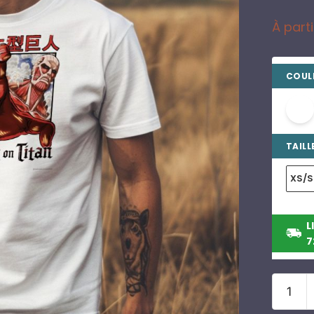
À part
COULE
TAILLE
XS/S
L
7