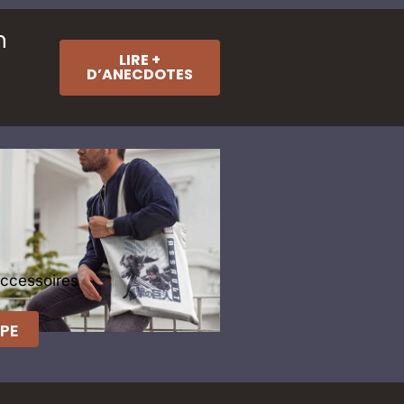
n
LIRE +
D’ANECDOTES
Accessoires
PE