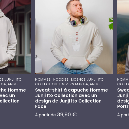
,
,
CE JUNJI ITO
HOMMES
HOODIES
LICENCE JUNJI ITO
HOMM
,
NGA, ANIME
COLLECTION
UNIVERS MANGA, ANIME
COLLE
uche Homme
Sweat-shirt à capuche Homme
Swea
avec un
Junji Ito Collection avec un
Junji
ollection
design de Junji Ito Collection
desig
Face
Portr
39,90
€
À partir de
À par