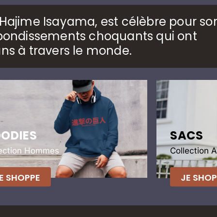
r Hajime Isayama, est célèbre pour so
rebondissements choquants qui ont
ans à travers le monde.
ODIES
SACS
lection Hommes
Collection 
E SHOPPE
JE SHOP