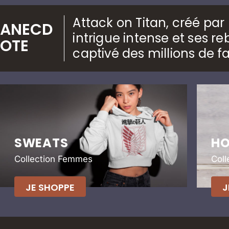
Attack on Titan, créé pa
ANECD
intrigue intense et ses 
OTE
captivé des millions de f
SWEATS
HO
Collection Femmes
Col
JE SHOPPE
J