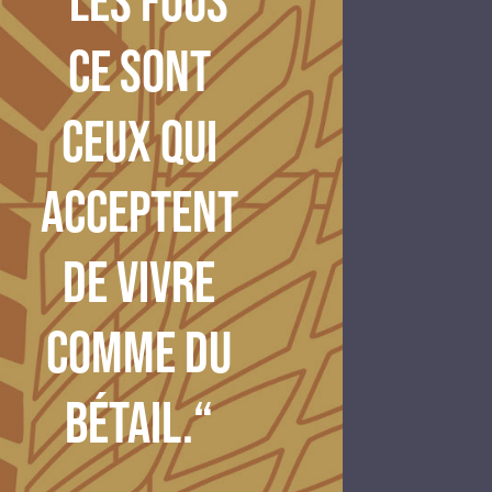
“Les fous
ce sont
ceux qui
acceptent
de vivre
comme du
bétail.“