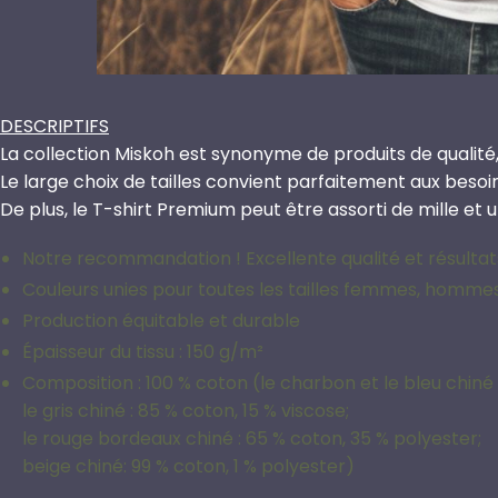
DESCRIPTIFS
La collection Miskoh est synonyme de produits de qualité,
Le large choix de tailles convient parfaitement aux beso
De plus, le T-shirt Premium peut être assorti de mille et 
Notre recommandation ! Excellente qualité et résultats
Couleurs unies pour toutes les tailles femmes, homme
Production équitable et durable
Épaisseur du tissu : 150 g/m²
Composition : 100 % coton (le charbon et le bleu chiné 
le gris chiné : 85 % coton, 15 % viscose;
le rouge bordeaux chiné : 65 % coton, 35 % polyester;
beige chiné: 99 % coton, 1 % polyester)