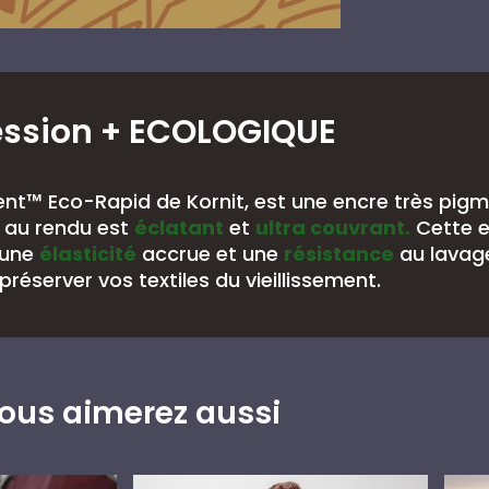
ession
+ ECOLOGIQUE
nt™ Eco-Rapid de Kornit, est une encre très pig
au rendu est
éclatant
et
ultra couvrant.
Cette 
 une
élasticité
accrue et une
résistance
au lavag
préserver vos textiles du vieillissement.
ous aimerez aussi