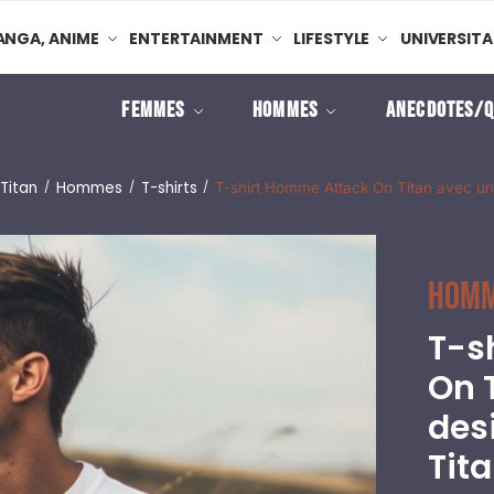
NGA, ANIME
ENTERTAINMENT
LIFESTYLE
UNIVERSITA
FEMMES
HOMMES
ANECDOTES/Q
Titan
Hommes
T-shirts
/
/
/
T-shirt Homme Attack On Titan avec un
Hom
T-s
On 
des
Tit