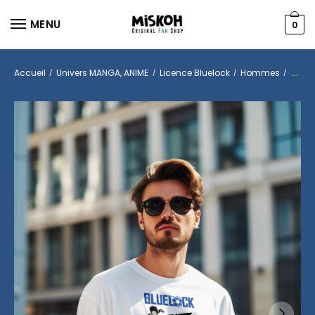
MENU
0
Accueil
Univers MANGA, ANIME
Licence Bluelock
Hommes
T-shi
/
/
/
/