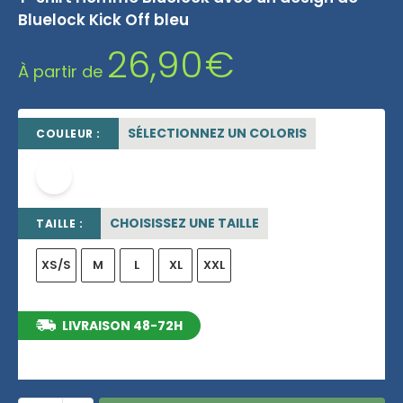
Bluelock Kick Off bleu
26,90
€
À partir de
SÉLECTIONNEZ UN COLORIS
COULEUR :
blanc
CHOISISSEZ UNE TAILLE
TAILLE :
XS/S
M
L
XL
XXL
LIVRAISON 48-72H
entre le 13/08/2026 et le 19/08/2026