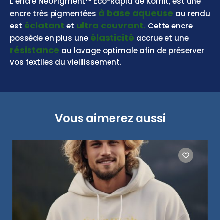
L’encre NeoPigment™ Eco-Rapid de Kornit, est une
à base aqueuse
encre très pigmentées
au rendu
éclatant
ultra couvrant.
est
et
Cette encre
élasticité
possède en plus une
accrue et une
résistance
au lavage optimale afin de préserver
vos textiles du vieillissement.
Vous aimerez aussi