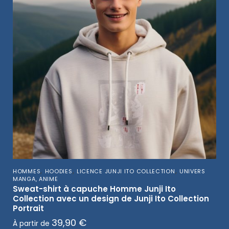
,
,
,
HOMMES
HOODIES
LICENCE JUNJI ITO COLLECTION
UNIVERS
MANGA, ANIME
Sweat-shirt à capuche Homme Junji Ito
Collection avec un design de Junji Ito Collection
Portrait
39,90
€
À partir de