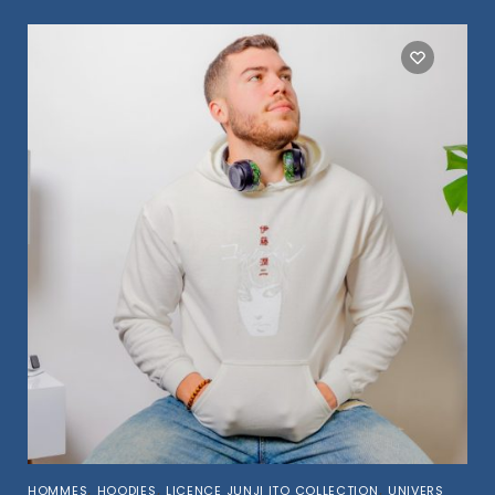
,
,
,
HOMMES
HOODIES
LICENCE JUNJI ITO COLLECTION
UNIVERS