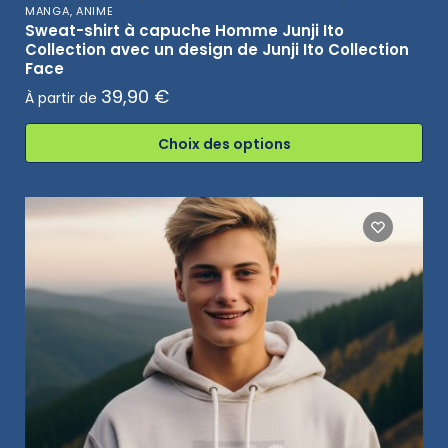
MANGA, ANIME
Sweat-shirt à capuche Homme Junji Ito
Collection avec un design de Junji Ito Collection
Face
39,90
€
À partir de
Choix des options