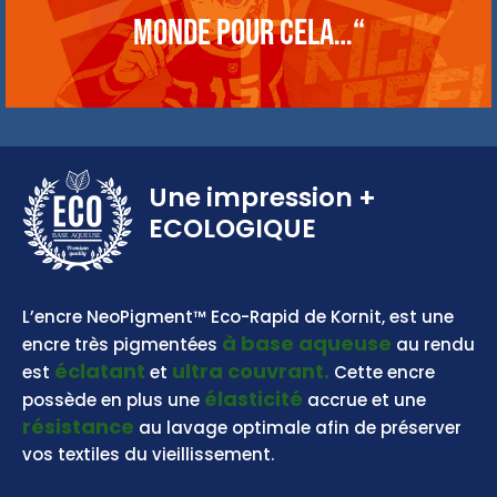
monde pour cela…“
Une impression
+
ECOLOGIQUE
BASE AQUEUSE
L’encre NeoPigment™ Eco-Rapid de Kornit, est une
à base aqueuse
encre très pigmentées
au rendu
éclatant
ultra couvrant.
est
et
Cette encre
élasticité
possède en plus une
accrue et une
résistance
au lavage optimale afin de préserver
vos textiles du vieillissement.