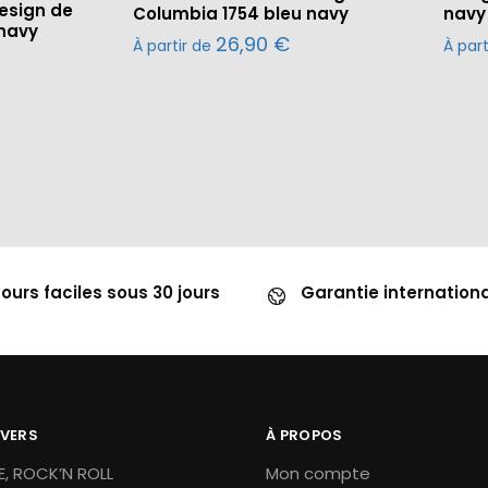
esign de
Columbia 1754 bleu navy
navy
 navy
26,90
€
À partir de
À par
ours faciles sous 30 jours
Garantie internation
IVERS
À PROPOS
, ROCK’N ROLL
Mon compte