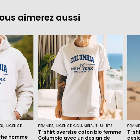
ous aimerez aussi
,
,
,
ES
LICENCE
FEMMES
LICENCE COLUMBIA
T-SHIRTS
FEMM
T-shirt oversize coton bio femme
T-sh
uche homme
Columbia avec un design de
desi