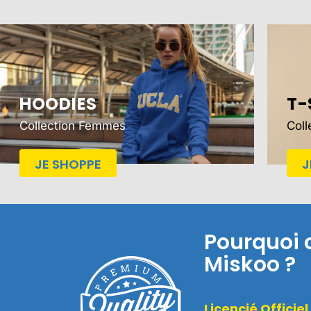
HOODIES
T-
Collection Femmes
Col
JE SHOPPE
J
Pourquoi 
Miskoo ?
Licencié Officiel