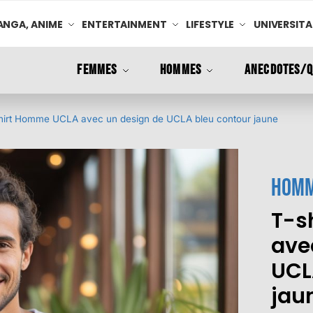
NGA, ANIME
ENTERTAINMENT
LIFESTYLE
UNIVERSITA
FEMMES
HOMMES
ANECDOTES/Q
hirt Homme UCLA avec un design de UCLA bleu contour jaune
Hom
T-s
ave
UCL
jau