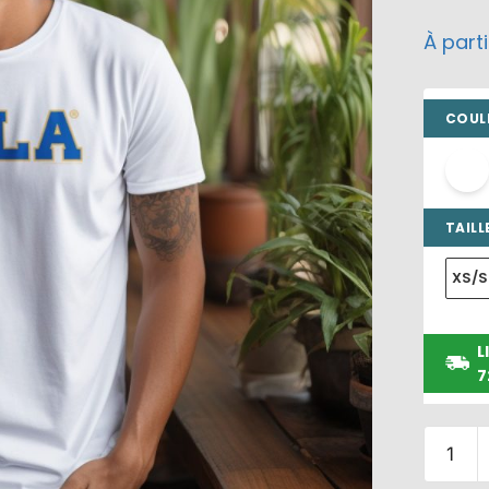
À part
COULE
TAILLE
XS/S
L
7