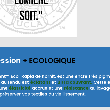
lumière
soit.“
ession
+ ECOLOGIQUE
nt™ Eco-Rapid de Kornit, est une encre très pig
au rendu est
éclatant
et
ultra couvrant.
Cette 
 une
élasticité
accrue et une
résistance
au lavag
préserver vos textiles du vieillissement.