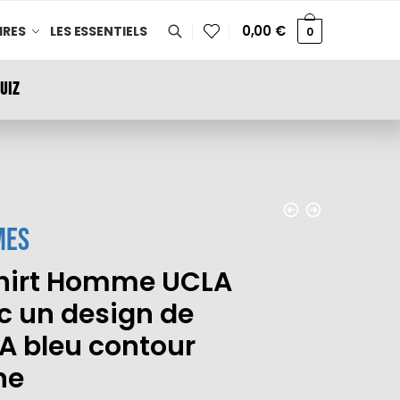
0,00
€
IRES
LES ESSENTIELS
0
UIZ
mes
hirt Homme UCLA
c un design de
A bleu contour
ne