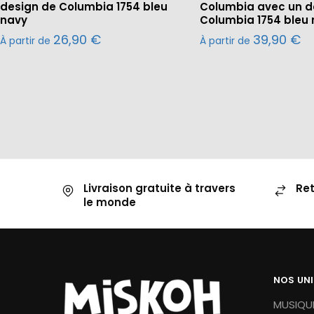
design de Columbia 1754 bleu
Columbia avec un d
navy
Columbia 1754 bleu
26,90
€
39,90
€
À partir de
À partir de
Livraison gratuite à travers
Ret
le monde
NOS UN
MUSIQUE