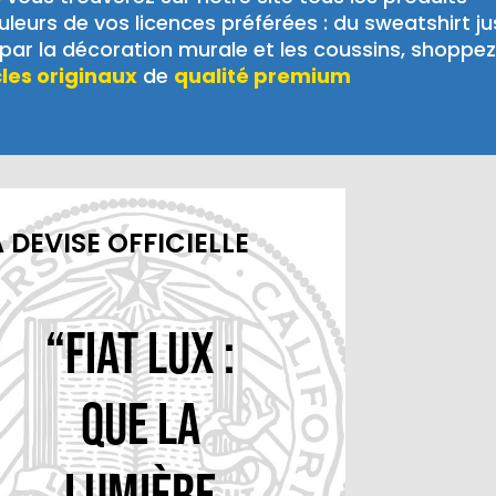
leurs de vos licences préférées : du sweatshirt j
ar la décoration murale et les coussins, shoppez
cles originaux
de
qualité premium
 DEVISE OFFICIELLE
“Fiat Lux :
Que la