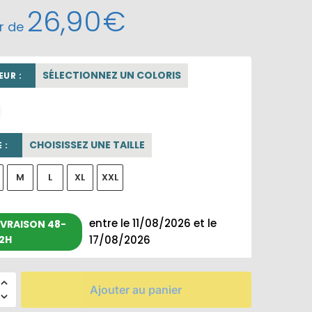
26,90
€
ir de
SÉLECTIONNEZ UN COLORIS
UR :
blanc
CHOISISSEZ UNE TAILLE
 :
M
L
XL
XXL
entre le 11/08/2026 et le
IVRAISON 48-
2H
17/08/2026
Ajouter au panier