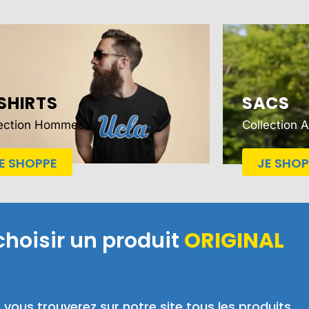
SHIRTS
SACS
lection Hommes
Collection 
E SHOPPE
JE SHOP
choisir un produit
ORIGINAL
,
vous trouverez sur notre site tous les produits