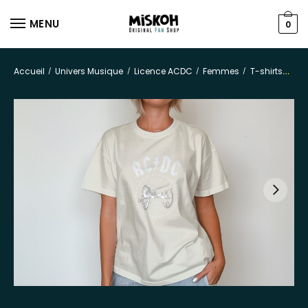
MENU
0
Accueil
Univers Musique
Licence ACDC
Femmes
T-shirts
/
/
/
/
T-s