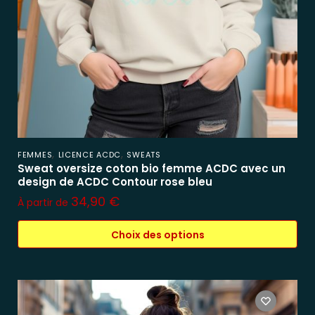
,
,
FEMMES
LICENCE ACDC
SWEATS
Sweat oversize coton bio femme ACDC avec un
design de ACDC Contour rose bleu
34,90
€
À partir de
Choix des options