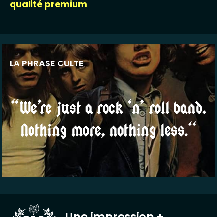
qualité premium
LA PHRASE CULTE
“We’re just a rock ‘n’ roll band.
Nothing more, nothing less.“
Une impression
+