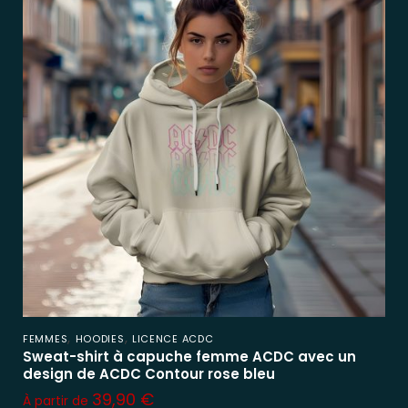
,
,
FEMMES
HOODIES
LICENCE ACDC
Sweat-shirt à capuche femme ACDC avec un
design de ACDC Contour rose bleu
39,90
€
À partir de