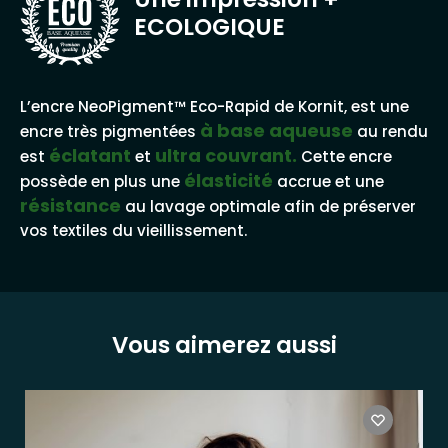
ECOLOGIQUE
BASE AQUEUSE
L’encre NeoPigment™ Eco-Rapid de Kornit, est une
à base aqueuse
encre très pigmentées
au rendu
éclatant
ultra couvrant.
est
et
Cette encre
élasticité
possède en plus une
accrue et une
résistance
au lavage optimale afin de préserver
vos textiles du vieillissement.
Vous aimerez aussi