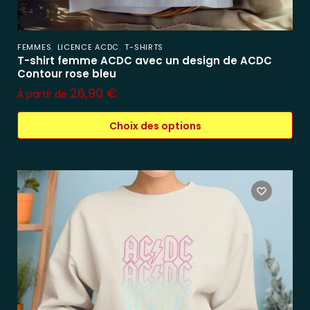
,
,
FEMMES
LICENCE ACDC
T-SHIRTS
T-shirt femme ACDC avec un design de ACDC
Contour rose bleu
26,90
€
À partir de
Choix des options