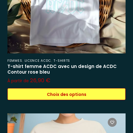
,
,
FEMMES
LICENCE ACDC
T-SHIRTS
T-shirt femme ACDC avec un design de ACDC
Contour rose bleu
26,90
€
À partir de
Choix des options