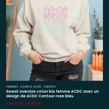
,
,
FEMMES
LICENCE ACDC
SWEATS
Sweat oversize coton bio femme ACDC avec un
design de ACDC Contour rose bleu
34,90
€
À partir de