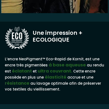
Une impression
+
ECOLOGIQUE
BASE AQUEUSE
L’encre NeoPigment™ Eco-Rapid de Kornit, est une
à base aqueuse
encre très pigmentées
au rendu
éclatant
ultra couvrant.
est
et
Cette encre
élasticité
possède en plus une
accrue et une
résistance
au lavage optimale afin de préserver
vos textiles du vieillissement.