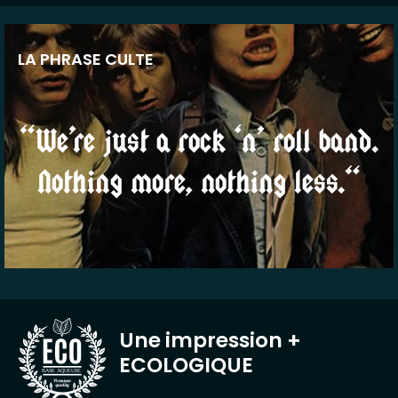
LA PHRASE CULTE
“We’re just a rock ‘n’ roll band.
Nothing more, nothing less.“
Une impression
+
ECOLOGIQUE
BASE AQUEUSE