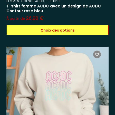
,
,
FEMMES
LICENCE ACDC
T-SHIRTS
T-shirt femme ACDC avec un design de ACDC
Contour rose bleu
26,90
€
À partir de
Choix des options