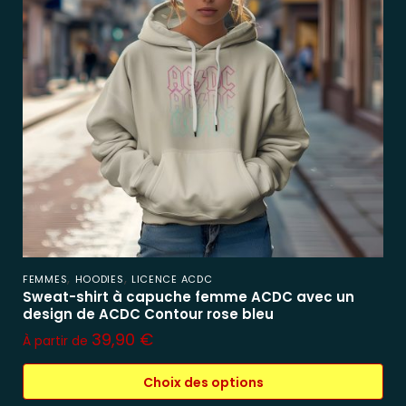
,
,
FEMMES
HOODIES
LICENCE ACDC
Sweat-shirt à capuche femme ACDC avec un
design de ACDC Contour rose bleu
39,90
€
À partir de
Choix des options