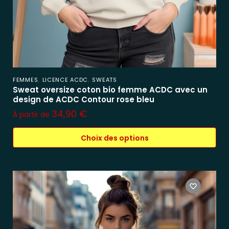
,
,
FEMMES
LICENCE ACDC
SWEATS
Sweat oversize coton bio femme ACDC avec un
design de ACDC Contour rose bleu
34,90
€
À partir de
Choix des options