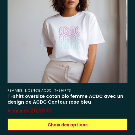
,
,
FEMMES
LICENCE ACDC
T-SHIRTS
T-shirt oversize coton bio femme ACDC avec un
design de ACDC Contour rose bleu
26,90
€
À partir de
Choix des options