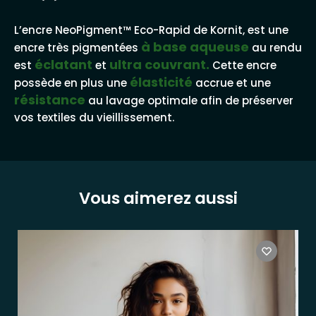
L’encre NeoPigment™ Eco-Rapid de Kornit, est une
à base aqueuse
encre très pigmentées
au rendu
éclatant
ultra couvrant.
est
et
Cette encre
élasticité
possède en plus une
accrue et une
résistance
au lavage optimale afin de préserver
vos textiles du vieillissement.
Vous aimerez aussi