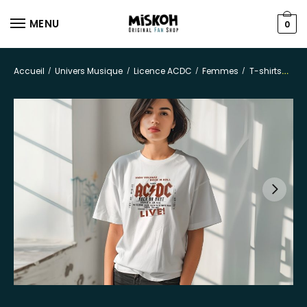
MENU
0
Accueil
Univers Musique
Licence ACDC
Femmes
T-shirts
/
/
/
/
T-s