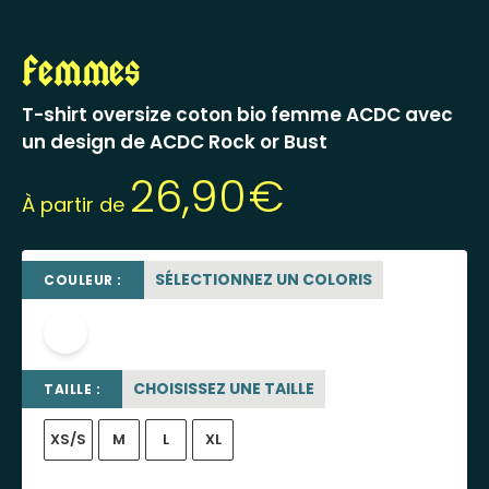
Femmes
T-shirt oversize coton bio femme ACDC avec
un design de ACDC Rock or Bust
26,90
€
À partir de
SÉLECTIONNEZ UN COLORIS
COULEUR :
blanc
CHOISISSEZ UNE TAILLE
TAILLE :
XS/S
M
L
XL