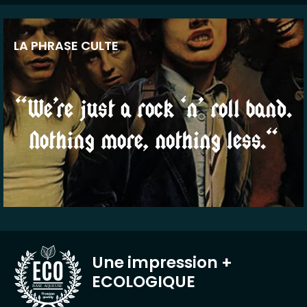
LA PHRASE CULTE
“We’re just a rock ‘n’ roll band.
Nothing more, nothing less.“
Une impression
+
ECOLOGIQUE
BASE AQUEUSE