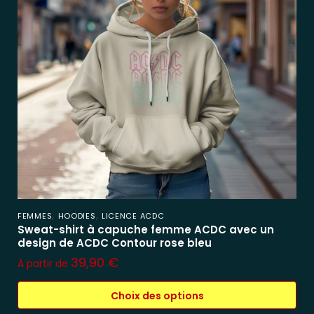
,
,
FEMMES
HOODIES
LICENCE ACDC
Sweat-shirt à capuche femme ACDC avec un
design de ACDC Contour rose bleu
39,90
€
À partir de
Choix des options