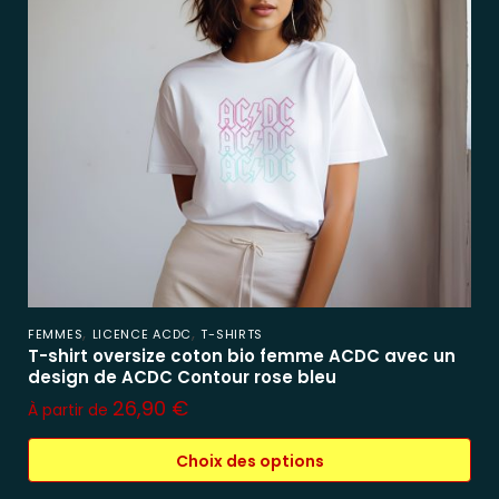
,
,
FEMMES
LICENCE ACDC
T-SHIRTS
T-shirt oversize coton bio femme ACDC avec un
design de ACDC Contour rose bleu
26,90
€
À partir de
Choix des options