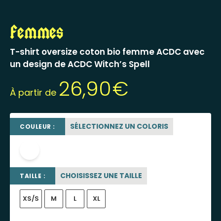
Femmes
T-shirt oversize coton bio femme ACDC avec
un design de ACDC Witch’s Spell
26,90
€
À partir de
SÉLECTIONNEZ UN COLORIS
COULEUR :
blanc
CHOISISSEZ UNE TAILLE
TAILLE :
XS/S
M
L
XL