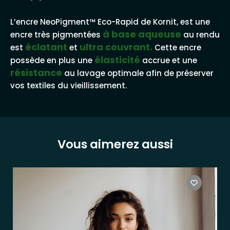
L’encre NeoPigment™ Eco-Rapid de Kornit, est une
à base aqueuse
encre très pigmentées
au rendu
éclatant
ultra couvrant.
est
et
Cette encre
élasticité
possède en plus une
accrue et une
résistance
au lavage optimale afin de préserver
vos textiles du vieillissement.
Vous aimerez aussi