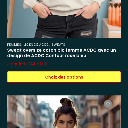
,
,
FEMMES
LICENCE ACDC
SWEATS
Sweat oversize coton bio femme ACDC avec un
design de ACDC Contour rose bleu
34,90
€
À partir de
Choix des options