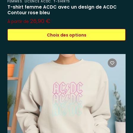
,
,
FEMMES
LICENCE ACDC
T-SHIRTS
T-shirt femme ACDC avec un design de ACDC
Contour rose bleu
26,90
€
À partir de
Choix des options