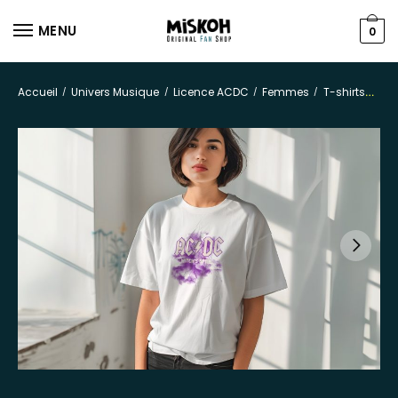
MENU
0
Accueil
Univers Musique
Licence ACDC
Femmes
T-shirts
/
/
/
/
T-s